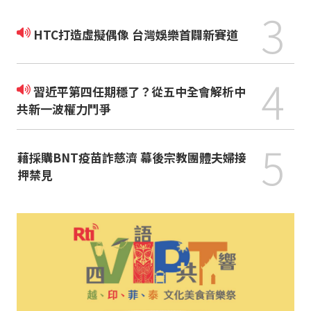
3
HTC打造虛擬偶像 台灣娛樂首闢新賽道
4
習近平第四任期穩了？從五中全會解析中
共新一波權力鬥爭
5
藉採購BNT疫苗詐慈濟 幕後宗教團體夫婦接
押禁見