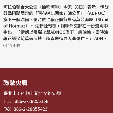
阿拉伯聯合大公國（簡稱阿聯）今天（8日）表示，伊朗
襲擊阿聯國營的「阿布達比國家石油公司」（ADNOC）
旗下一艘油輪，當時該油輪正航行於荷莫茲海峽（Strait
of Hormuz）。 法新社報導，阿聯外交部在一份聲明中
指出：「伊朗以飛彈攻擊ADNOC旗下一艘油輪，當時油
輪正通過荷莫茲海峽，所幸未造成人員傷亡。」 ADNOC
昨...
19 小時
聯繫央廣
臺北市104中山區北安路55號
TEL : 886-2-28856168
FAX : 886-2-28855423