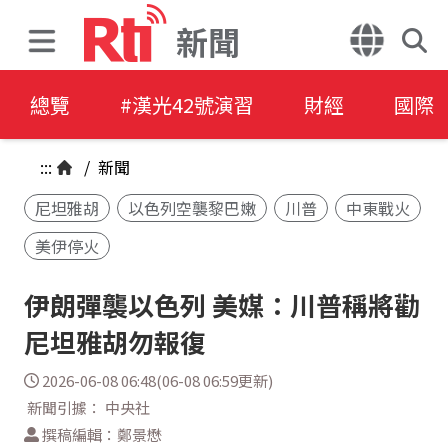
新聞
總覽
#漢光42號演習
財經
國際
:::
/
新聞
尼坦雅胡
以色列空襲黎巴嫩
川普
中東戰火
美伊停火
伊朗彈襲以色列 美媒：川普稱將勸
尼坦雅胡勿報復
2026-06-08 06:48(06-08 06:59更新)
新聞引據： 中央社
撰稿編輯：鄭景懋