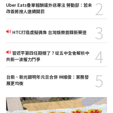
2
Uber Eats疊單報酬違外送專法 勞動部：若未
改善將按人連續開罰
3
HTC打造虛擬偶像 台灣娛樂首闢新賽道
4
習近平第四任期穩了？從五中全會解析中
共新一波權力鬥爭
5
台新、新光銀明年元旦合併 林維俊：業務發
展更均衡