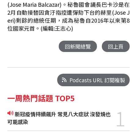
(Jose Maria Balcazar)。秘魯國會議長巴卡沙是在
2月自動接替因貪汙指控遭彈劾下台的赫里(Jose J
eri)剩餘的總統任期，成為秘魯自2016年以來第8
位國家元首。(編輯:王志心)
回新聞總覽
回上頁
Podcasts URL 訂閱複製
一周熱門話題 TOP5
1
新冠疫情持續飆升 常見八大症狀 沒發燒也
可能感染