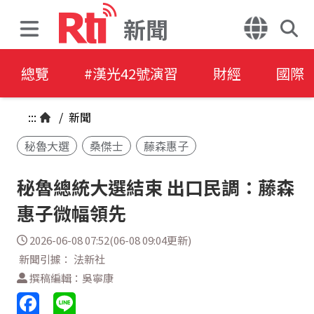
新聞
總覽
#漢光42號演習
財經
國際
:::
/
新聞
秘魯大選
桑傑士
藤森惠子
秘魯總統大選結束 出口民調：藤森
惠子微幅領先
2026-06-08 07:52(06-08 09:04更新)
新聞引據： 法新社
撰稿編輯：吳寧康