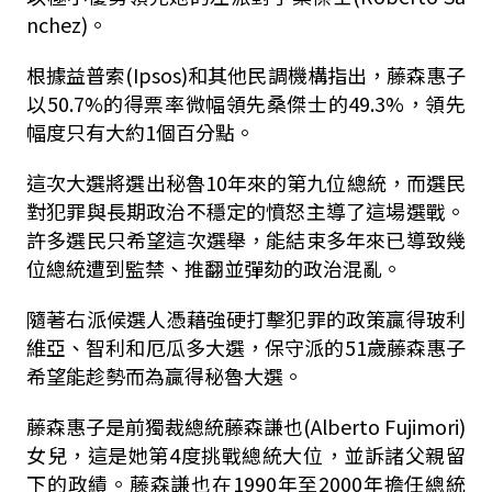
nchez)。
根據益普索(Ipsos)和其他民調機構指出，藤森惠子
以50.7%的得票率微幅領先桑傑士的49.3%，領先
幅度只有大約1個百分點。
這次大選將選出秘魯10年來的第九位總統，而選民
對犯罪與長期政治不穩定的憤怒主導了這場選戰。
許多選民只希望這次選舉，能結束多年來已導致幾
位總統遭到監禁、推翻並彈劾的政治混亂。
隨著右派候選人憑藉強硬打擊犯罪的政策贏得玻利
維亞、智利和厄瓜多大選，保守派的51歲藤森惠子
希望能趁勢而為贏得秘魯大選。
藤森惠子是前獨裁總統藤森謙也(Alberto Fujimori)
女兒，這是她第4度挑戰總統大位，並訴諸父親留
下的政績。藤森謙也在1990年至2000年擔任總統