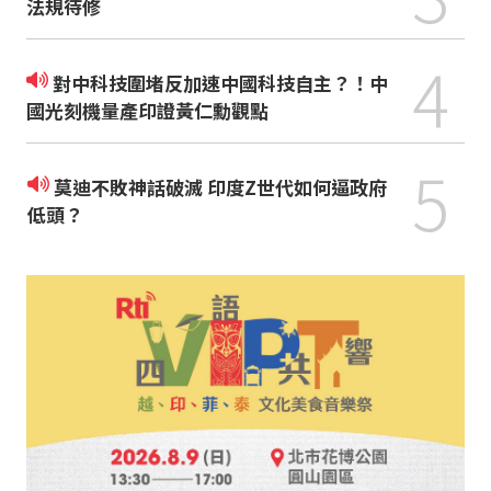
法規待修
4
對中科技圍堵反加速中國科技自主？！中
國光刻機量產印證黃仁勳觀點
5
莫迪不敗神話破滅 印度Z世代如何逼政府
低頭？