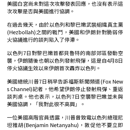
美國白宮尚未對這次攻擊發表回應，也沒有表示這
次攻擊是否與美國進行協調。
在過去幾天，由於以色列和黎巴嫩武裝組織真主黨
(
Hezbollah
)之間的戰鬥，美國和伊朗針對脆弱停
火協議進行的談判陷入了停滯。
以色列7日對黎巴嫩首都貝魯特的南部郊區發動空
襲，伊朗隨後也朝以色列發射飛彈，這是自4月8日
停火協議生效以來伊朗首次轟炸以色列。
美國總統川普7日稍早告訴福斯新聞頻道(Fox New
s Channel)記者，他希望伊朗停止發射飛彈、重返
談判桌。他也表示，以色列7日空襲黎巴嫩並未與
美國協調，「我對此很不高興」。
一位美國高階官員透露，川普曾致電以色列總理尼
坦雅胡(Benjamin Netanyahu)，敦促他不要立即