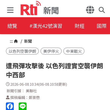
新聞
總覽
#漢光42號演習
財經
國際
:::
/
新聞
以色列空襲伊朗
美伊停火
中東戰火
遭飛彈攻擊後 以色列證實空襲伊朗
中西部
2026-06-08 10:34(06-08 10:58更新)
新聞引據： 美聯社
撰稿編輯：鄭景懋