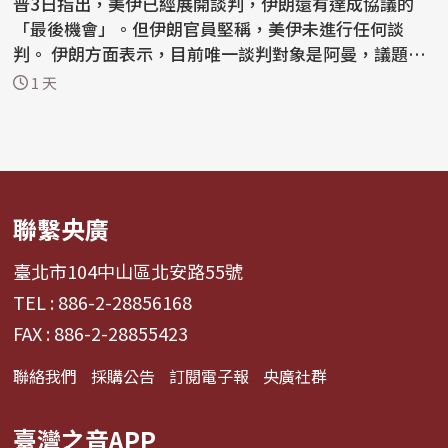
普3日指出，美伊已經展開談判，伊朗還有達成協議的
「最後機會」。但伊朗官員堅稱，美伊未進行任何談
判。 伊朗方面表示，目前唯一談判對象是阿曼，議題是
荷莫茲...
1 天
聯繫央廣
臺北市104中山區北安路55號
TEL : 886-2-28856168
FAX : 886-2-28855423
聯絡我們
採購公告
訂閱電子報
央廣社群
臺灣之音APP