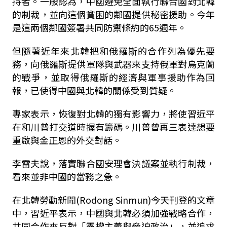
持者。一般認為，中國避免全面執行聯合國對北韓
的制裁，並向這個貧困的鄰國提供秘密援助。今年
是這兩個鄰國簽署共同防禦條約的65週年。
但隨著近年來北韓把和俄羅斯的合作列為優先要
務，向俄羅斯提供軍隊與武器來支持俄軍對烏克蘭
的戰爭，並取得俄羅斯的經濟與軍事援助作為回
報，已使得中國與北韓的關係受到質疑。
專家表示，恢復對北韓的獨有影響力，將使習近平
在和川普打交道時握有籌碼。川普曾再三表達想要
重啟與金正恩的外交對話。
李雷夫說，落實聯合國安理會決議案並執行制裁，
看來並非中國的當務之急。
在北韓勞動新聞(Rodong Sinmun)今天刊登的文章
中，習近平表示，中國與北韓必須加強戰略合作，
共同合作來反對「霸權主義與脅迫政治」，並追求