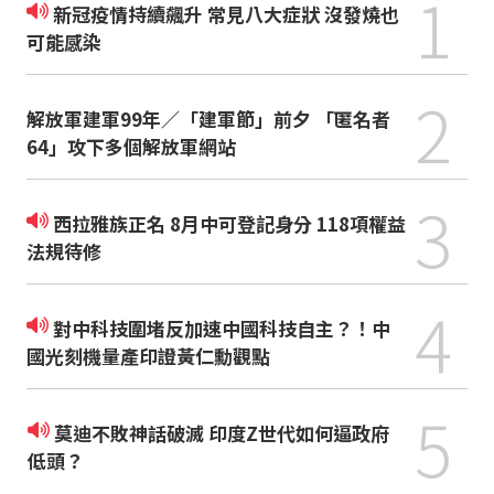
1
新冠疫情持續飆升 常見八大症狀 沒發燒也
可能感染
2
解放軍建軍99年／「建軍節」前夕 「匿名者
64」攻下多個解放軍網站
3
西拉雅族正名 8月中可登記身分 118項權益
法規待修
4
對中科技圍堵反加速中國科技自主？！中
國光刻機量產印證黃仁勳觀點
5
莫迪不敗神話破滅 印度Z世代如何逼政府
低頭？