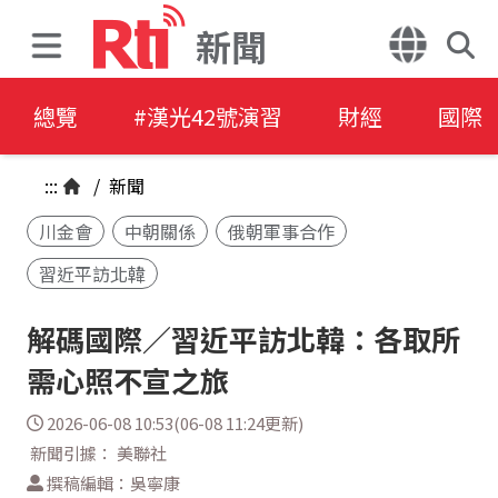
新聞
總覽
#漢光42號演習
財經
國際
:::
/
新聞
川金會
中朝關係
俄朝軍事合作
習近平訪北韓
解碼國際／習近平訪北韓：各取所
需心照不宣之旅
2026-06-08 10:53(06-08 11:24更新)
新聞引據： 美聯社
撰稿編輯：吳寧康