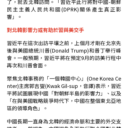
了，就去北韓訪問。「習近平此行將對中國-朝鮮
民主主義人民共和國(DPRK)關係產生真正影
響」。
對北韓影響力或有助於習與美交手
習近平在這次出訪平壤之前，上個月才剛在北京先
後與美國總統川普(Donald Trump)和普丁舉行峰
會。一般預期，習近平將在預定9月的訪美行程中
再次和川普會面。
聚焦北韓事務的「一個韓國中心」(One Korea Ce
nter)主席郭吉燮(Kwak Gil-sup，音譯)表示，習近
平將試圖展現中國「對朝鮮半島的影響力」、以及
「在與美國戰略競爭時代下，中國在整個東北亞地
區的領導角色」。
中國長期一直身為北韓的經濟命脈和主要的外交支