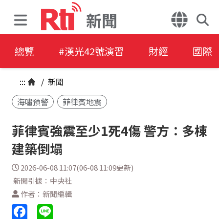
新聞
總覽
#漢光42號演習
財經
國際
:::
/
新聞
海嘯預警
菲律賓地震
菲律賓強震至少1死4傷 警方：多棟
建築倒塌
2026-06-08 11:07(06-08 11:09更新)
新聞引據：中央社
作者：新聞編輯