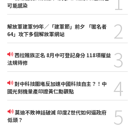
1
可能感染
2
解放軍建軍99年／「建軍節」前夕 「匿名者
64」攻下多個解放軍網站
3
西拉雅族正名 8月中可登記身分 118項權益
法規待修
4
對中科技圍堵反加速中國科技自主？！中
國光刻機量產印證黃仁勳觀點
5
莫迪不敗神話破滅 印度Z世代如何逼政府
低頭？