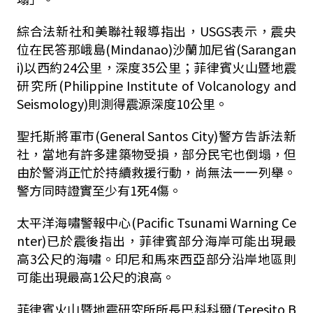
綜合法新社和美聯社報導指出，USGS表示，震央
位在民答那峨島(Mindanao)沙蘭加尼省(Sarangan
i)以西約24公里，深度35公里；菲律賓火山暨地震
研究所(Philippine Institute of Volcanology and
Seismology)則測得震源深度10公里。
聖托斯將軍市(General Santos City)警方告訴法新
社，當地有許多建築物受損，部分民宅也倒塌，但
由於警消正忙於持續救援行動，尚無法一一列舉。
警方同時證實至少有1死4傷。
太平洋海嘯警報中心(Pacific Tsunami Warning Ce
nter)已於震後指出，菲律賓部分海岸可能出現最
高3公尺的海嘯。印尼和馬來西亞部分沿岸地區則
可能出現最高1公尺的浪高。
菲律賓火山暨地震研究所所長巴科科爾(Teresito B