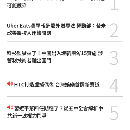
1
可能感染
2
Uber Eats疊單報酬違外送專法 勞動部：若未
改善將按人連續開罰
3
科技監獄來了！中國出入境新規9/15實施 涉
管制技術者難出國門
4
HTC打造虛擬偶像 台灣娛樂首闢新賽道
5
習近平第四任期穩了？從五中全會解析中
共新一波權力鬥爭