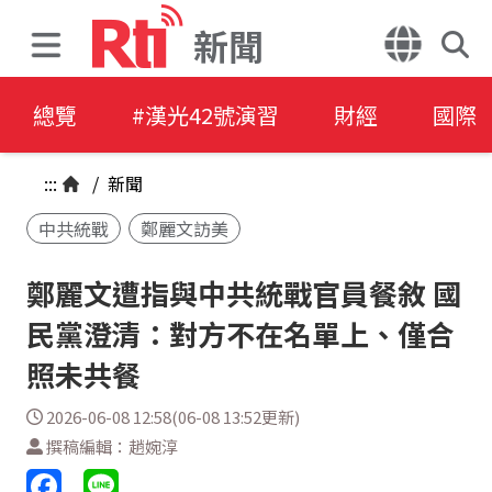
新聞
總覽
#漢光42號演習
財經
國際
:::
/
新聞
中共統戰
鄭麗文訪美
鄭麗文遭指與中共統戰官員餐敘 國
民黨澄清：對方不在名單上、僅合
照未共餐
2026-06-08 12:58(06-08 13:52更新)
撰稿編輯：趙婉淳