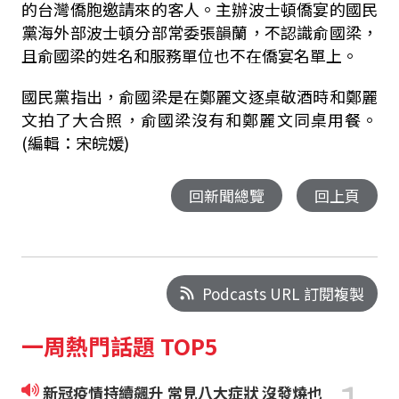
的台灣僑胞邀請來的客人。主辦波士頓僑宴的國民
黨海外部波士頓分部常委張韻蘭，不認識俞國梁，
且俞國梁的姓名和服務單位也不在僑宴名單上。
國民黨指出，俞國梁是在鄭麗文逐桌敬酒時和鄭麗
文拍了大合照，俞國梁沒有和鄭麗文同桌用餐。
(編輯：宋皖媛)
回新聞總覽
回上頁
Podcasts URL 訂閱複製
一周熱門話題 TOP5
新冠疫情持續飆升 常見八大症狀 沒發燒也