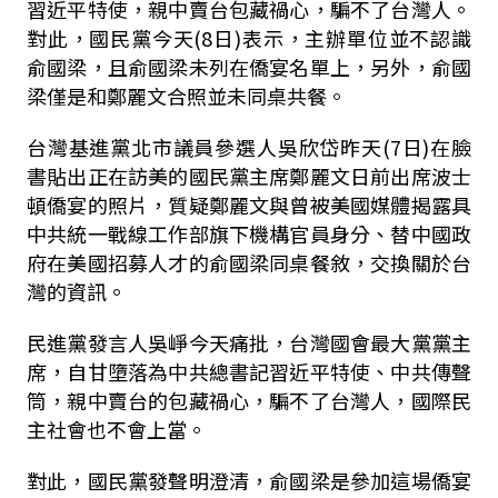
習近平特使，親中賣台包藏禍心，騙不了台灣人。
對此，國民黨今天(8日)表示，主辦單位並不認識
俞國梁，且俞國梁未列在僑宴名單上，另外，俞國
梁僅是和鄭麗文合照並未同桌共餐。
台灣基進黨北市議員參選人吳欣岱昨天(7日)在臉
書貼出正在訪美的國民黨主席鄭麗文日前出席波士
頓僑宴的照片，質疑鄭麗文與曾被美國媒體揭露具
中共統一戰線工作部旗下機構官員身分、替中國政
府在美國招募人才的俞國梁同桌餐敘，交換關於台
灣的資訊。
民進黨發言人吳崢今天痛批，台灣國會最大黨黨主
席，自甘墮落為中共總書記習近平特使、中共傳聲
筒，親中賣台的包藏禍心，騙不了台灣人，國際民
主社會也不會上當。
對此，國民黨發聲明澄清，俞國梁是參加這場僑宴