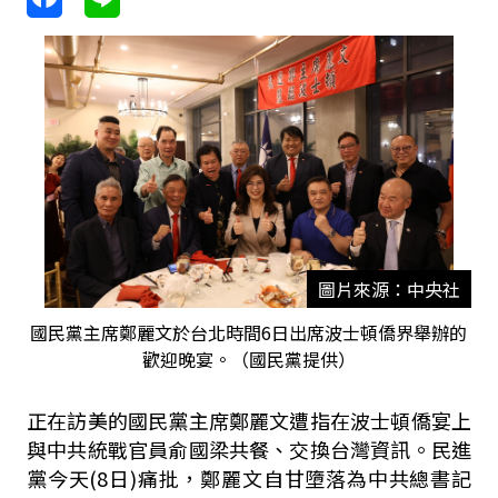
圖片來源：中央社
國民黨主席鄭麗文於台北時間6日出席波士頓僑界舉辦的
歡迎晚宴。（國民黨提供）
正在訪美的國民黨主席鄭麗文遭指在波士頓僑宴上
與中共統戰官員俞國梁共餐、交換台灣資訊。民進
黨今天(8日)痛批，鄭麗文自甘墮落為中共總書記