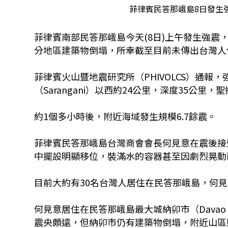
菲律賓民答那峨島8日發生
菲律賓南部民答那峨島今天(8日)上午發生強
分地區建築物倒塌，所幸截至目前未傳出台灣人
菲律賓火山暨地震研究所（PHIVOLCS）通報
（Sarangani）以西約24公里，深度35公里，聖托
約1個多小時後，附近海域發生規模6.7餘震。
菲律賓民答那峨島台灣商會會長何見意在震後接
中擺設明顯移位，裝滿水的容器甚至因劇烈晃動
目前大約有30名台灣人居住在民答那峨島，何
何見意居住在民答那峨島最大城納卯市（Davao 
震央頗遠，但納卯市仍有建築物倒塌，附近山區