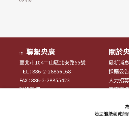
4 天
（格林威治標準時間04:14），震央
在沙蘭加尼島（Sarangani）西南方3
2公里。 這起地震未引發海嘯警報，
目前也尚未傳出人員傷亡或財物損失
的消息。(編輯：宋皖媛)
聯繫央廣
關於
:::
臺北市104中山區北安路55號
最新消
TEL : 886-2-28856168
採購公
FAX : 886-2-28855423
人力招
聯絡我們
國家廣
為
若您繼續瀏覽網頁
© 2024財團法人中央廣播電臺 版權所有
資通