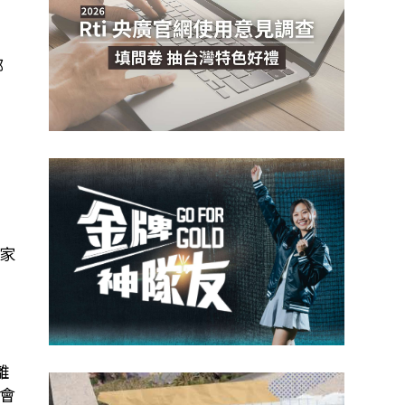
部
家
離
會