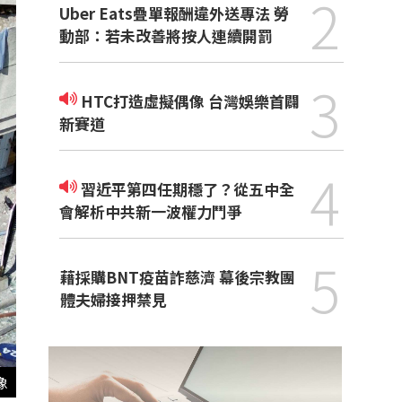
2
Uber Eats疊單報酬違外送專法 勞
動部：若未改善將按人連續開罰
3
HTC打造虛擬偶像 台灣娛樂首闢
新賽道
4
習近平第四任期穩了？從五中全
會解析中共新一波權力鬥爭
5
藉採購BNT疫苗詐慈濟 幕後宗教團
體夫婦接押禁見
像