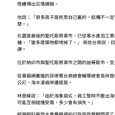
陸續傳出災情通報。
他說：「很多房子是民眾自己蓋的，結構不一定
楚。」
在震度最強的聖托斯將軍市，已從事水產加工業
鐘，「蠻多建築物都垮掉了。」 侯姓台商說，
課。
位於納卯市與聖托斯將軍市之間的迪哥斯市，至
從事箱網養殖的菲律賓台商總會輔導總會長林登
公尺，海水漫過岸邊道路。
林登峰說：「由於海象惡劣，員工暫時不敢出海
可能互相碰撞受傷，多少會有損失。」
經營飼料廠與水產養殖場的行政院政務顧問梁乙