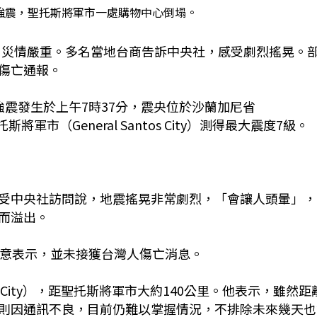
強震，聖托斯將軍市一處購物中心倒塌。
震，災情嚴重。多名當地台商告訴中央社，感受劇烈搖晃。
傷亡通報。
，強震發生於上午7時37分，震央位於沙蘭加尼省
斯將軍市（General Santos City）測得最大震度7級。
受中央社訪問說，地震搖晃非常劇烈，「會讓人頭暈」，
而溢出。
見意表示，並未接獲台灣人傷亡消息。
City），距聖托斯將軍市大約140公里。他表示，雖然距
則因通訊不良，目前仍難以掌握情況，不排除未來幾天也