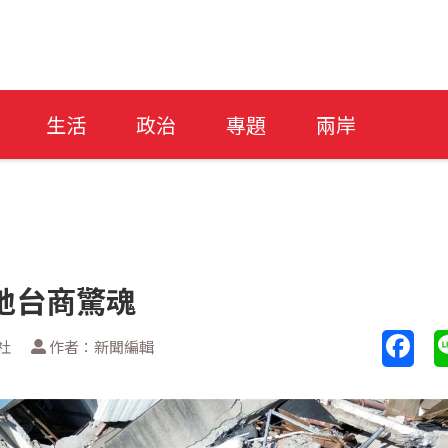
生活
政治
專題
兩岸
地台商驚魂
社
作者：新聞編輯