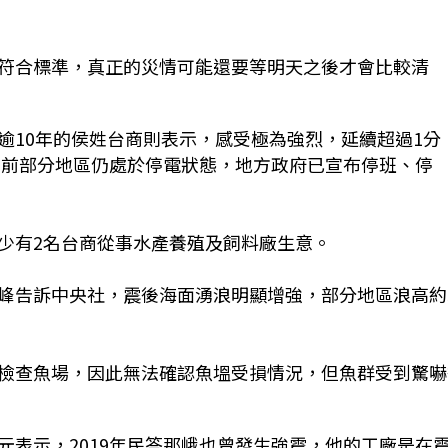
符合標準，真正的災情可能還要等明天之後才會比較清
逾10年的侯姓台商則表示，感受極為強烈，延續超過1分
目前部分地區仍處於停電狀態，地方政府已宣布停班、停
少有2名台商從事水產養殖及飼料廠生意。
峰告訴中央社，震後海面湧浪明顯增強，部分地區浪高約
檢查魚場，因此無法確認魚塭受損情況，但魚群受到驚嚇
元表示，2019年民答那峨也曾發生強震，他的工廠是在