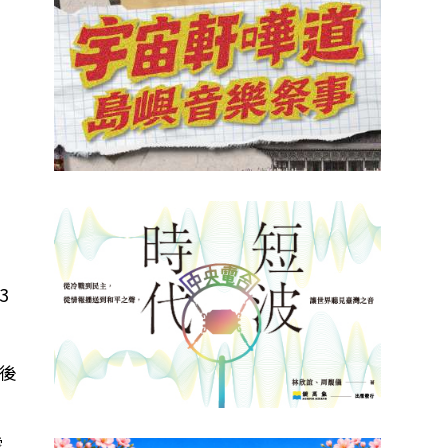
3
後
震