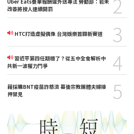
2
Uber Eats疊單報酬違外送專法 勞動部：若未
改善將按人連續開罰
3
HTC打造虛擬偶像 台灣娛樂首闢新賽道
4
習近平第四任期穩了？從五中全會解析中
共新一波權力鬥爭
5
藉採購BNT疫苗詐慈濟 幕後宗教團體夫婦接
押禁見