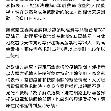
素梅表示，她無法理解5年前救命防疫的人民義
舉，現在竟然會成為被起訴的依據，她相信天道酬
勤，公道自在人心。
無黨籍立委高金素梅涉詐領助理費等共新台幣787
萬餘元，助理張俊傑涉詐補助款933萬餘元，台北
地檢署今天依貪污等罪起訴高金素梅等24人，對高
金素梅、張俊傑各求刑12年6月以上徒刑、16年以
上徒刑。
針對檢方調查，認定高金素梅於疫情期間，涉指示
以人頭方式輸入快篩試劑供特定用途使用，高金素
梅表示，當初疫苗和快篩兩缺的緊急情況，人民恐
慌致電緊急求助時，身為立委難道可以視而不見、
見死不救嗎？為了解決危機，她在網路上呼籲各界
捐贈口罩和快篩給部落，也感謝各界溫暖捐贈，讓
原住民部落得到及時守護。