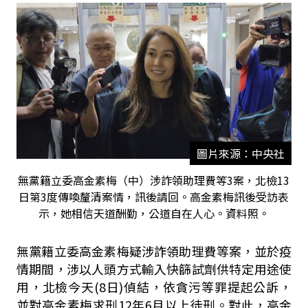
圖片來源：中央社
無黨籍立委高金素梅（中）涉詐領助理費等3案，北檢13
日第3度傳喚釐清案情，訊後請回。高金素梅訊後受訪表
示，她相信天道酬勤，公道自在人心。資料照。
無黨籍立委高金素梅疑涉詐領助理費等案，並於疫
情期間，涉以人頭方式輸入快篩試劑供特定用途使
用，北檢今天(8日)偵結，依貪污等罪提起公訴，
並對高金素梅求刑12年6月以上徒刑。對此，高金