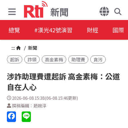
新聞
總覽
#漢光42號演習
財經
國際
:::
/
新聞
起訴
詐領
高金素梅
助理費
貪污
涉詐助理費遭起訴 高金素梅：公道
自在人心
2026-06-08 15:38(06-08 15:46更新)
撰稿編輯：趙婉淳