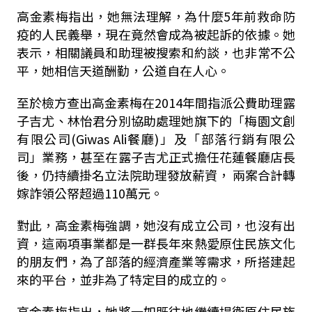
高金素梅指出，她無法理解，為什麼5年前救命防
疫的人民義舉，現在竟然會成為被起訴的依據。她
表示，相關議員和助理被搜索和約談，也非常不公
平，她相信天道酬勤，公道自在人心。
至於檢方查出高金素梅在2014年間指派公費助理露
子吉尤、林怡君分別協助處理她旗下的「梅園文創
有限公司(Giwas Ali餐廳)」及「部落行銷有限公
司」業務，甚至在露子吉尤正式擔任花蓮餐廳店長
後，仍持續掛名立法院助理發放薪資， 兩案合計轉
嫁詐領公帑超過110萬元。
對此，高金素梅強調，她沒有成立公司，也沒有出
資，這兩項事業都是一群長年來熱愛原住民族文化
的朋友們，為了部落的經濟產業等需求，所搭建起
來的平台，並非為了特定目的成立的。
高金素梅指出，她將一如既往地繼續捍衛原住民族