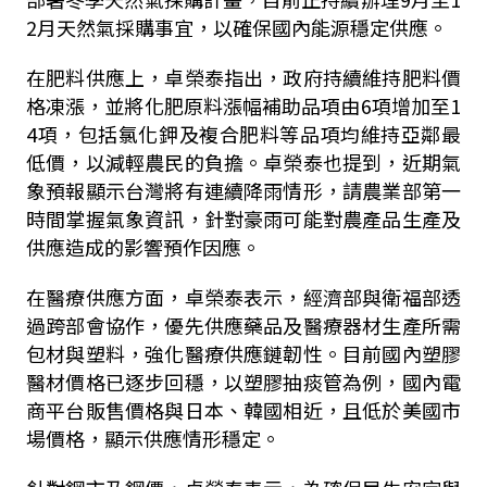
2月天然氣採購事宜，以確保國內能源穩定供應。
在肥料供應上，卓榮泰指出，政府持續維持肥料價
格凍漲，並將化肥原料漲幅補助品項由6項增加至1
4項，包括氯化鉀及複合肥料等品項均維持亞鄰最
低價，以減輕農民的負擔。卓榮泰也提到，近期氣
象預報顯示台灣將有連續降雨情形，請農業部第一
時間掌握氣象資訊，針對豪雨可能對農產品生產及
供應造成的影響預作因應。
在醫療供應方面，卓榮泰表示，經濟部與衛福部透
過跨部會協作，優先供應藥品及醫療器材生產所需
包材與塑料，強化醫療供應鏈韌性。目前國內塑膠
醫材價格已逐步回穩，以塑膠抽痰管為例，國內電
商平台販售價格與日本、韓國相近，且低於美國市
場價格，顯示供應情形穩定。