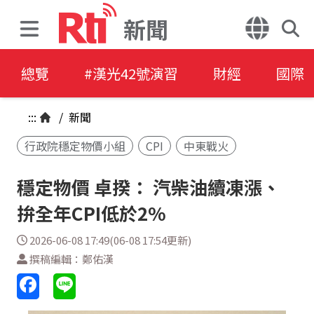
新聞
總覽
#漢光42號演習
財經
國際
:::
/
新聞
行政院穩定物價小組
CPI
中東戰火
穩定物價 卓揆： 汽柴油續凍漲、
拚全年CPI低於2%
2026-06-08 17:49(06-08 17:54更新)
撰稿編輯：鄭佑漢