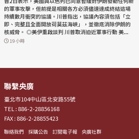
普2日表示，美國與以色列已同意暫緩對伊朗發動任何新
的軍事攻擊，但前提是相關各方必須儘速達成終結這場
持續數月衝突的協議。川普指出，協議內容須包括「立
即、完整且全面開放荷莫茲海峽」，並徹底消除伊朗的
核威脅。 ◎美伊重啟談判 川普取消迫近軍事行動 美...
19 小時
聯繫央廣
臺北市104中山區北安路55號
TEL : 886-2-28856168
FAX : 886-2-28855423
聯絡我們
採購公告
訂閱電子報
央廣社群