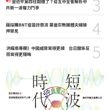
3
習近平第四任期穩了？從五中全會解析中
共新一波權力鬥爭
4
藉採購BNT疫苗詐慈濟 幕後宗教團體夫婦接
押禁見
5
洪耀南專欄》中國威脅寫得更細 台日關係反
而寫得更隱晦