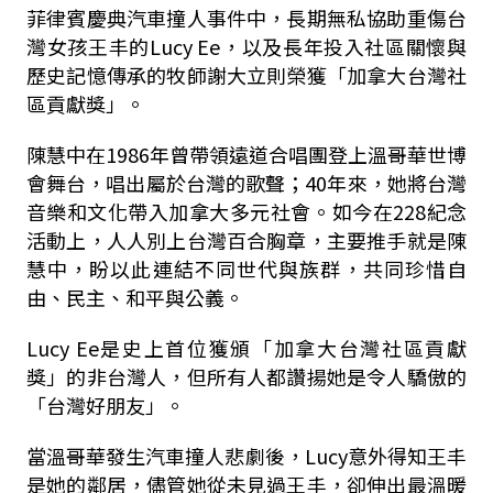
菲律賓慶典汽車撞人事件中，長期無私協助重傷台
灣女孩王丰的Lucy Ee，以及長年投入社區關懷與
歷史記憶傳承的牧師謝大立則榮獲「加拿大台灣社
區貢獻獎」。
陳慧中在1986年曾帶領遠道合唱團登上溫哥華世博
會舞台，唱出屬於台灣的歌聲；40年來，她將台灣
音樂和文化帶入加拿大多元社會。如今在228紀念
活動上，人人別上台灣百合胸章，主要推手就是陳
慧中，盼以此連結不同世代與族群，共同珍惜自
由、民主、和平與公義。
Lucy Ee是史上首位獲頒「加拿大台灣社區貢獻
獎」的非台灣人，但所有人都讚揚她是令人驕傲的
「台灣好朋友」。
當溫哥華發生汽車撞人悲劇後，Lucy意外得知王丰
是她的鄰居，儘管她從未見過王丰，卻伸出最溫暖