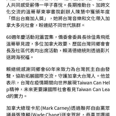
人共同感受薪傳一甲子喜悅。長期推動台、加跨文
化交流的溫哥華東寧書院創辦人陳慧中獲頒年度
「傑出台裔加人獎」，她將台灣音樂和文化帶入加
拿大多元社會，盼連結不同世代族群。
60週年慶活動冠蓋雲集，僑委會委員長徐佳青飛抵
溫哥華見證，多位加拿大政要、歷屆台灣同鄉會會
長及社區代表均出席活動，賴清德總統則透過影片
送跨海祝福。
賴總統感謝同鄉會60年來致力為台灣民主自由發
聲，協助拓展國際交流，守護加拿大台灣人。他並
表示，台灣在疫情期間向世界展現Taiwan Can Hel
p精神，未來更要讓國際社會看見Taiwan Can Lea
d的實力。
加拿大總理卡尼(Mark Carney)透過聯邦自由黨眾
議員張瑋麟(Wade Chang)送來賀狀，恭喜並讚揚