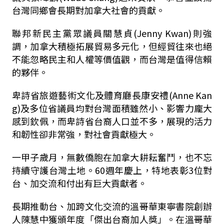
台灣同鄉會長期對加拿大社會的貢獻。
聯邦新民主黨眾議員關慧貞(Jenny Kwan)則強
調，加拿大積極拓展貿易多元化，但經貿往來也絕
不能忽略民主和人權等價值觀，而台灣是值得信賴
的夥伴。
卑詩省旅遊藝術文化及體育廳長康安禮(Anne Kan
g)及多位省議員均對台灣面積雖然小、影響力龐大
感到欽佩，而卑詩省台裔人口並不多，展現的活力
和韌性卻非常強，對社會貢獻極大。
一甲子歲月，無數僑胞在加拿大耕耘奮鬥，也不忘
持續守護台灣土地。60週年慶上，特地表彰3位對
台、加交流和付出有巨大貢獻者。
長期推動台、加跨文化交流的溫哥華東寧書院創辦
人陳慧中獲頒年度「傑出台裔加人獎」。在溫哥華