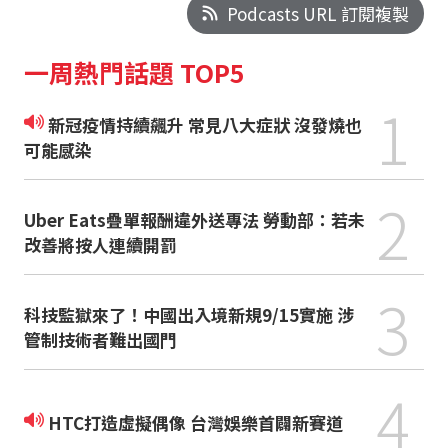
Podcasts URL 訂閱複製
一周熱門話題 TOP5
1
新冠疫情持續飆升 常見八大症狀 沒發燒也
可能感染
2
Uber Eats疊單報酬違外送專法 勞動部：若未
改善將按人連續開罰
3
科技監獄來了！中國出入境新規9/15實施 涉
管制技術者難出國門
4
HTC打造虛擬偶像 台灣娛樂首闢新賽道