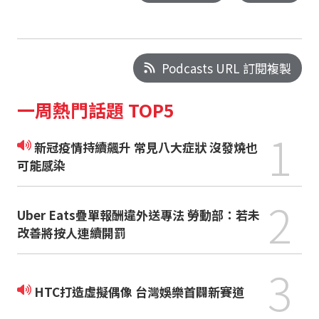
Podcasts URL 訂閱複製
一周熱門話題 TOP5
1
新冠疫情持續飆升 常見八大症狀 沒發燒也
可能感染
2
Uber Eats疊單報酬違外送專法 勞動部：若未
改善將按人連續開罰
3
HTC打造虛擬偶像 台灣娛樂首闢新賽道