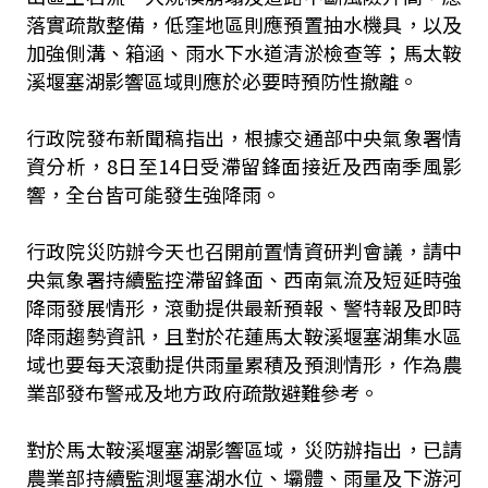
落實疏散整備，低窪地區則應預置抽水機具，以及
加強側溝、箱涵、雨水下水道清淤檢查等；馬太鞍
溪堰塞湖影響區域則應於必要時預防性撤離。
行政院發布新聞稿指出，根據交通部中央氣象署情
資分析，8日至14日受滯留鋒面接近及西南季風影
響，全台皆可能發生強降雨。
行政院災防辦今天也召開前置情資研判會議，請中
央氣象署持續監控滯留鋒面、西南氣流及短延時強
降雨發展情形，滾動提供最新預報、警特報及即時
降雨趨勢資訊，且對於花蓮馬太鞍溪堰塞湖集水區
域也要每天滾動提供雨量累積及預測情形，作為農
業部發布警戒及地方政府疏散避難參考。
對於馬太鞍溪堰塞湖影響區域，災防辦指出，已請
農業部持續監測堰塞湖水位、壩體、雨量及下游河