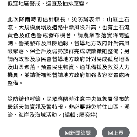
低窪地區警戒、巡查及抽排應變。
此次降雨時間估計較長，災防辦表示，山區土石
流、大規模崩塌及道路中斷風險升高，也有土石流
黃色及紅色警戒發布機會，請農業部落實降雨監
測、警戒發布及風險通報，督導地方政府針對高風
險聚落、保全戶及弱勢族群完成疏散撤離整備；另
請內政部及原民會督導地方政府針對易成孤島地區
及山區聚落，預置民生物資、通訊備援及救災人力
機具，並請衛福部督請地方政府加強收容安置處所
整備。
災防辦也呼籲，民眾應隨時注意中央氣象署發布的
最新天氣資訊及警特報，非必要避免前往山區、溪
流、海岸及海域活動。(編輯 : 廖奕婷)
回新聞總覽
回上頁