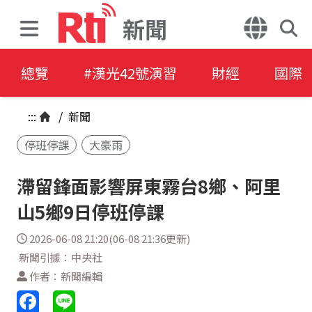
新聞
總覽
#漢光42號演習
財經
國際
:::
/
新聞
停班停課
大豪雨
滯留鋒面影響屏東霧台8鄉、阿里
山5鄉9日停班停課
2026-06-08 21:20(06-08 21:36更新)
新聞引據：中央社
作者：新聞編輯