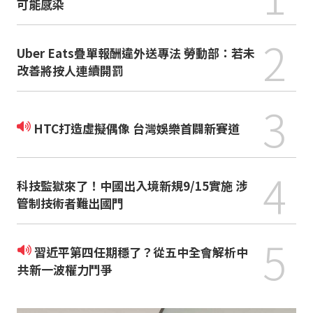
可能感染
2
Uber Eats疊單報酬違外送專法 勞動部：若未
改善將按人連續開罰
3
HTC打造虛擬偶像 台灣娛樂首闢新賽道
4
科技監獄來了！中國出入境新規9/15實施 涉
管制技術者難出國門
5
習近平第四任期穩了？從五中全會解析中
共新一波權力鬥爭