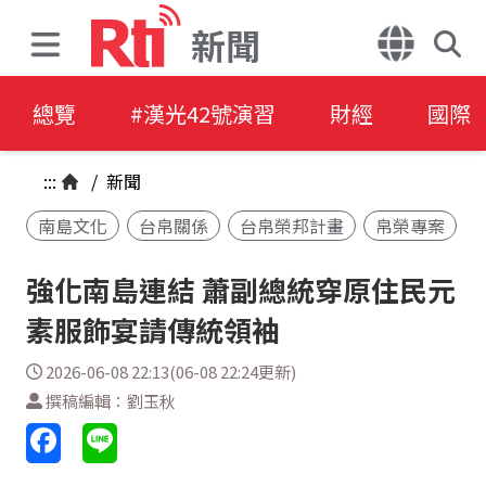
新聞
總覽
#漢光42號演習
財經
國際
:::
/
新聞
南島文化
台帛關係
台帛榮邦計畫
帛榮專案
強化南島連結 蕭副總統穿原住民元
素服飾宴請傳統領袖
2026-06-08 22:13(06-08 22:24更新)
撰稿編輯：劉玉秋