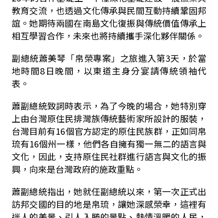
教育交流，也透過文化傳承與民間互動持續鞏固邦
誼。她期待兩國在南島文化復振與傳統價值傳承上
相互學習合作，未來也將持續攜手深化夥伴關係。
副總統蕭美琴「帛榮專案」之旅進入第3天，於當
地時間8日晚間，以東道主身分宴請傳統領袖代
表。
蕭副總統致詞時表示，為了今晚的場合，她特別穿
上由台灣原住民排灣族傳統藝術家所設計的服裝，
台灣目前有16個官方認定的原住民族群，正如同帛
琉有16個州一樣，他們各自擁有獨一無二的語言與
文化，因此，支持原住民社群進行語言與文化的振
興，向來是台灣政府的施政重點。
蕭副總統指出，她就任副總統以來，第一次正式出
訪邦交國的目的地是帛琉，讓她深感榮幸，這裡有
迷人的美景、引人入勝的景點、熱情溫暖的人民，