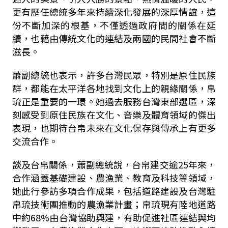
更有歷任總統多年來持續深化發展的深厚情誼，這
份不斷加深的根基，不僅透過政府間的關係在延
續，也藉由傳統文化的連結及兩國的民間社會不斷
滋長。
蕭副總統也表示，許多台灣民眾，特別是原住民族
群，都能在太平洋各地找到文化上的親緣關係，帛
琉正是重要的一環。她過去服務台灣東部選區，深
刻感受到原住民族在文化、音樂及體育領域的傑出
表現，也期待台帛未來在文化保存與傳承上有更多
交流合作。
談及台帛關係，蕭副總統說，台帛建交逾25年來，
合作涵蓋基礎建設、農漁業、教育及科技等領域，
她此行參訪多項合作成果，包括道路建設及台灣駐
帛琉技術團推動的農漁業計畫；帛琉現有陸地道路
中約68%由台灣協助興建，有助促進社區連結與均