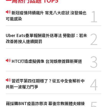
一周熱門話題 TOP5
1
新冠疫情持續飆升 常見八大症狀 沒發燒也
可能感染
2
Uber Eats疊單報酬違外送專法 勞動部：若未
改善將按人連續開罰
3
HTC打造虛擬偶像 台灣娛樂首闢新賽道
4
習近平第四任期穩了？從五中全會解析中
共新一波權力鬥爭
5
藉採購BNT疫苗詐慈濟 幕後宗教團體夫婦接