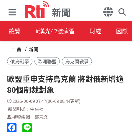
新聞
總覽
#漢光42號演習
財經
國際
:::
/
新聞
俄烏戰爭
歐洲聯盟
烏克蘭戰爭
歐盟重申支持烏克蘭 將對俄新增逾
80個制裁對象
2026-06-09 07:47(06-09 08:44更新)
新聞引據：中央社
撰稿編輯：鄭景懋