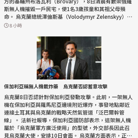
方的基輔州布洛瓦利（Brovary），8日清晨有數架俄羅
斯無人機摧毀一戶民宅，使1名3歲孩童和其祖父母殞
命。 烏克蘭總統澤倫斯基（Volodymyr Zelenskyy）還
提到，基輔...
8 小時
保加利亞稱無人機載炸藥 烏克蘭否認蓄意攻擊
烏克蘭8日否認針對保加利亞發動攻擊。此前，一架無人
機在保加利亞與羅馬尼亞邊境附近爆炸，事發地點鄰近
連接土耳其與烏克蘭的戰略天然氣管道「泛巴爾幹管
線」。 法新社報導，保加利亞國防部表示，這架無人機
屬於「烏克蘭軍方廣泛使用」的型號，外交部長因此召
見烏克蘭大使，安排10日會面。 烏克蘭方面表示，正