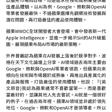
以搶先市場為目標，而是追求在技術成熟後提供最
佳產品體驗。以AI為例，Google、微軟與OpenAI
等業者發展最快，不過蘋果選擇先觀察技術發展與
潛在問題，再打造最佳的產品使用體驗。
蘋果WWDC全球開發者大會登場，會中發表新一代
Apple Intelligence，並進一步揭示Siri的AI升級藍
圖，展現蘋果布局AI市場的最新策略。
外界普遍認為蘋果在AI發展上落後於競爭對手，波
格在天下文化論壇上分享，AI領域過去兩年主要由
Google、微軟與OpenAI等業者領跑，但蘋果向來
傾向在技術與市場趨於成熟後，再推出具差異化的
產品與服務，打造最佳的使用體驗。他說：『(英
文原音)我認為蘋果通常不喜歡當第一，而是喜歡
當最好的，並讓其他人先去嘗試。AI就是一個很好
的例子，在過去兩年裡，蘋果AI領域並非處於領先
地位，Google、微軟和OpenAI才是領導者。所以