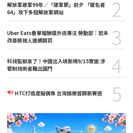
2
解放軍建軍99年／「建軍節」前夕 「匿名者
64」攻下多個解放軍網站
3
Uber Eats疊單報酬違外送專法 勞動部：若未
改善將按人連續開罰
4
科技監獄來了！中國出入境新規9/15實施 涉
管制技術者難出國門
5
HTC打造虛擬偶像 台灣娛樂首闢新賽道