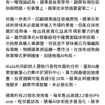
有一種理論認為，蘋果是故意等待，觀察有哪些陷
阱與問題。但事實上，蘋果從未想過要當第二。』
他進一步表示，回顧蘋果過往發展歷程，蘋果在新
技術領域未必是最早進入市場的業者，但能在技術
趨於成熟後，推出具差異化且具市場影響力的產
品。雖然蘋果在AI發展過程中確實面臨技術挑戰，
也經歷高層人事調整，但這並不意味著公司偏離既
有策略，預期蘋果將延續一貫作法，在技術成熟與
商業模式更明確後，加速推進AI布局。
iKala共同創辦人暨執行長程世嘉則分析，當前AI產
業發展重心仍集中於資料中心、算力與基礎設施建
置，投資週期可能長達5至10年。蘋果此時選擇放
慢腳步、觀察市場發展，未必是劣勢。
蘋果約有25億名使用者，每年售出高達2.2億台iPh
one。程世嘉認為，隨著AI技術逐步普及化，競爭