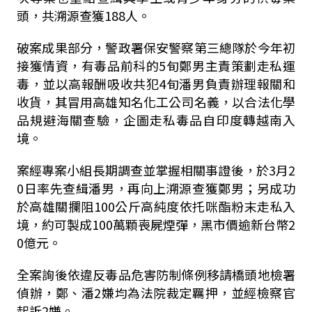
頭，共溯源查獲188人。
破案成果部分，警政署保安警察第三總隊於今年初
接獲情資，有毒品前科的5旬鄭男主責策劃走私運
毒，並以高報酬吸收共犯4旬潘男負責辦理報關和
收貨，其冒用高雄知名化工公司名義，以合法化學
品規避海關查驗，企圖走私毒品自印度轉越南入
境。
案經專案小組長期調查並掌握相關事證後，於3月2
0日率先查緝潘男，再向上溯源查獲鄭男；另成功
於高雄關攔阻100公斤高純度依托咪酯粉末走私入
境，約可製成100萬顆喪屍煙彈，黑市價逾新台幣2
0億元。
全案詢後依違反毒品危害防制條例移請橋頭地檢署
偵辦，鄭、潘2嫌均為法院裁定羈押，並經檢察官
起訴2嫌。