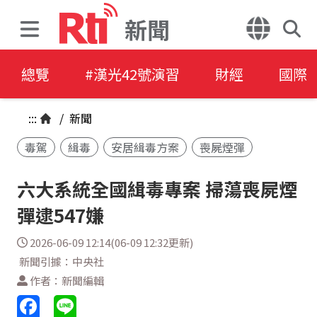
新聞
總覽
#漢光42號演習
財經
國際
:::
/
新聞
毒駕
緝毒
安居緝毒方案
喪屍煙彈
六大系統全國緝毒專案 掃蕩喪屍煙
彈逮547嫌
2026-06-09 12:14(06-09 12:32更新)
新聞引據：中央社
作者：新聞編輯