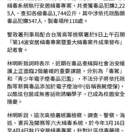
緝毒系統執行安居緝毒專案，共查獲毒品犯嫌2,22
5人、查扣各級毒品1,744公斤，其中涉依托咪酯類
毒品犯嫌547人、製毒場所118處。
警政署刑事局配合台灣高等檢察署於9日上午召開
「第14波安居緝毒專案暨重大緝毒案件成果發布」
記者會。
林明昕致詞時表示，近期在毒品查緝與社會治安維
護上正面臨2個嚴峻的重要課題，分別為「毒駕」
和「青少年電子煙毒品氾濫」，不法分子將依托咪
酯等新興毒品添加於電子煙油中(俗稱喪屍煙彈)，
以酷炫包裝或無害話術誘騙學子，已成為校園安全
隱憂。
林明昕說，這次高檢署統籌檢察、調查、警察、海
巡、憲兵及關務等六大緝毒系統，於今年3月16日
至4月4日執行安居緝毒專案，針對社區供毒藥頭、