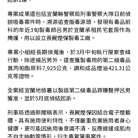
專案成果還包括宜蘭縣警察局刑事警察大隊日前偵
辦吸毒案件時，溯源追查販毒源頭，發現有毒品前
科的年近3旬製毒師呂男於宜蘭承租民宅套房作為
掩護，用以設立喪屍煙彈製毒工廠。
專案小組經長期偵蒐後，於3月中旬執行搜索查緝
行動，除逮捕呂男外，還查獲製毒用的第二級毒品
異丙帕酯原料7,925公克、調和成品煙油421.31公
克等證物。
全案經宜蘭地檢署以製造第二級毒品罪嫌聲押呂男
獲准，並於5月底偵結起訴。
刑事局透過新聞稿表示，喪屍煙彈因結合電子煙載
體，具有施用便利特性，不僅嚴重危害施用者身心
健康，更可能因施用後意識不清、反應遲緩或肌肉
不自主抽動等情形，衍生毒駕肇事案件。