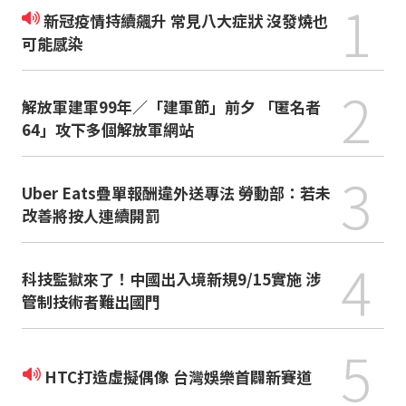
1
新冠疫情持續飆升 常見八大症狀 沒發燒也
可能感染
2
解放軍建軍99年／「建軍節」前夕 「匿名者
64」攻下多個解放軍網站
3
Uber Eats疊單報酬違外送專法 勞動部：若未
改善將按人連續開罰
4
科技監獄來了！中國出入境新規9/15實施 涉
管制技術者難出國門
5
HTC打造虛擬偶像 台灣娛樂首闢新賽道