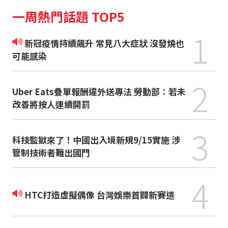
一周熱門話題 TOP5
1
新冠疫情持續飆升 常見八大症狀 沒發燒也
可能感染
2
Uber Eats疊單報酬違外送專法 勞動部：若未
改善將按人連續開罰
3
科技監獄來了！中國出入境新規9/15實施 涉
管制技術者難出國門
4
HTC打造虛擬偶像 台灣娛樂首闢新賽道