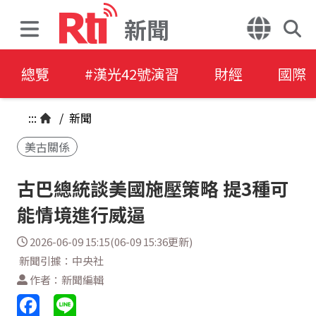
新聞
總覽
#漢光42號演習
財經
國際
:::
/
新聞
美古關係
古巴總統談美國施壓策略 提3種可
能情境進行威逼
2026-06-09 15:15(06-09 15:36更新)
新聞引據：中央社
作者：新聞編輯