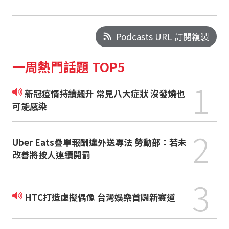
Podcasts URL 訂閱複製
一周熱門話題 TOP5
1
新冠疫情持續飆升 常見八大症狀 沒發燒也
可能感染
2
Uber Eats疊單報酬違外送專法 勞動部：若未
改善將按人連續開罰
3
HTC打造虛擬偶像 台灣娛樂首闢新賽道