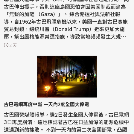
古巴伸出援手，否則這座島國恐怕會因美國制裁而淪為
「無聲的加薩 （Gaza）」。 綜合路透社與法新社報
導，自1962年古巴飛彈危機以來，美國一直對古巴實施
貿易封鎖，總統川普（Donald Trump）近來更加大施
壓，祭出嚴格能源禁運措施，導致當地頻頻發生大規模
停電，...
2 天
古巴電網再度中斷 一天內2度全國大停電
古巴國營媒體報導，繼2日發生全國大停電後，古巴電網
3日再度崩潰，這也標誌著古巴在日益加深的能源危機中
遭遇到新的挫敗。 不到一天內的第二次全國斷電，凸顯