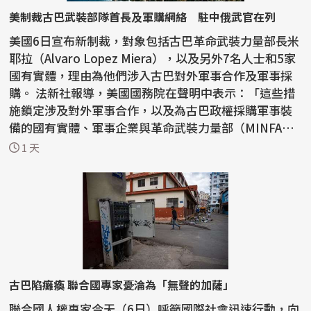
美制裁古巴武裝部隊首長及軍購網絡 駐中俄武官在列
美國6日宣布新制裁，對象包括古巴革命武裝力量部長米
耶拉（Alvaro Lopez Miera），以及另外7名人士和5家
國有實體，理由為他們涉入古巴對外軍事合作及軍事採
購。 法新社報導，美國國務院在聲明中表示：「這些措
施鎖定涉及對外軍事合作，以及為古巴政權採購軍事裝
備的國有實體、軍事企業與革命武裝力量部（MINFA
R）官...
1 天
古巴陷癱瘓 聯合國專家憂淪為「無聲的加薩」
聯合國人權專家今天（6日）呼籲國際社會迅速行動，向