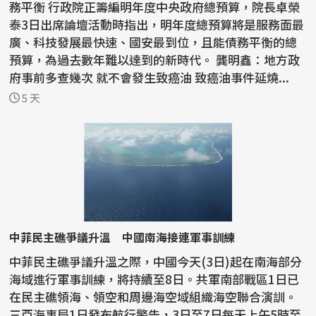
務平衡 行政院正籌編明年度中央政府總預算，院長卓榮
泰3日出席論壇活動時指出，明年度總預算將是服務面最
廣、科技發展最快速、國安最到位，且能債務平衡的總
預算，為過去數年難以達到的新時代。 龔明鑫：地方政
府事前多查幾次 就不會發生致癌油 致癌油事件延燒...
5 天
中菲民主礁爭議升溫 中國南海接連軍事訓練
中菲民主礁爭議升溫之際，中國今天(3日)起在南海部分
海域進行軍事訓練，將持續至8日。共軍南部戰區1日已
在民主礁領海、領空和周邊海空域組織海空聯合演訓。
三亞海事局1日發布航行警告，3日至7日每天上午5時至