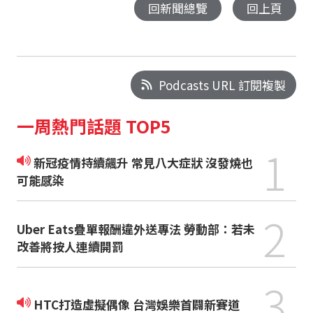
回新聞總覽
回上頁
Podcasts URL 訂閱複製
一周熱門話題 TOP5
1
新冠疫情持續飆升 常見八大症狀 沒發燒也
可能感染
2
Uber Eats疊單報酬違外送專法 勞動部：若未
改善將按人連續開罰
3
HTC打造虛擬偶像 台灣娛樂首闢新賽道