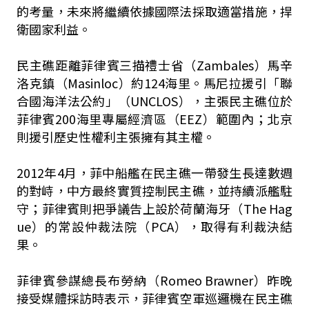
的考量，未來將繼續依據國際法採取適當措施，捍
衛國家利益。
民主礁距離菲律賓三描禮士省（Zambales）馬辛
洛克鎮（Masinloc）約124海里。馬尼拉援引「聯
合國海洋法公約」（UNCLOS），主張民主礁位於
菲律賓200海里專屬經濟區（EEZ）範圍內；北京
則援引歷史性權利主張擁有其主權。
2012年4月，菲中船艦在民主礁一帶發生長達數週
的對峙，中方最終實質控制民主礁，並持續派艦駐
守；菲律賓則把爭議告上設於荷蘭海牙（The Hag
ue）的常設仲裁法院（PCA），取得有利裁決結
果。
菲律賓參謀總長布勞納（Romeo Brawner）昨晚
接受媒體採訪時表示，菲律賓空軍巡邏機在民主礁