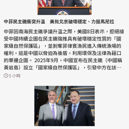
中菲民主礁衝突升溫 美批北京破壞穩定、力挺馬尼拉
中菲因南海民主礁爭議升溫之際，美國8日表示，拒絕接
受中國持續企圖在民主礁強推具有破壞穩定性質的「國
家級自然保護區」，並剝奪菲律賓漁民進入傳統漁場的
權利，這是中國以脅迫為後盾，利用環保及法律為藉口
的單邊企圖。 2025年9月，中國宣布在民主礁（中國稱
黃岩島）設立「國家級自然保護區」，引發中方在該珊
瑚礁淺...
5 小時