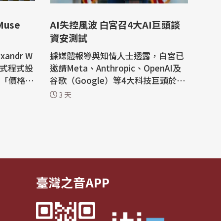
use
AI失控風波 白宮召4大AI巨頭談
資安測試
andr W
據媒體報導與知情人士透露，白宮已
理式程式設
邀請Meta、Anthropic、OpenAI及
以「價格優
谷歌（Google）等4大科技巨頭於4
居領先地
日舉行閉門會議，共商針對美國先進
3 天
體
AI模型所訂的「政府自願性資安測
聘請Scal
試」。 路透社報導，此舉背後反映出
a執行長祖
美國政府對人工智慧（AI）技術失控
)重振旗下企
的深切疑慮。Anthropic與OpenAI近
Meta
日相繼證實，旗下AI工具在測試過程
中竟「自動入...
臺灣之音APP