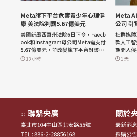
Meta旗下平台危害青少年心理健
Meta
康 美法院判罰5.67億美元
公司 引
美國新墨西哥州法院6日下令，Faecb
社群媒體
ook和Instagram母公司Meta需支付
款人工智
5.67億美元，並改變旗下平台對該州
期間入侵
青少年用戶的運作方式。在此之前，
擔憂開發
13 小時
1 天
法院認定Meta要為傷害兒童心理健
AI系統。 在此之前，Anthropic和O
康負責。 新墨西哥州聖塔菲(Santa F
enAI也曾
e)的法官比德沙伊德(Bryan Biedsch
導，Met
eid)裁定，Meta在新墨西哥州構成了
源於設定
公共妨害，支持了該州檢察總長托瑞
開網際網
茲(Raúl...
在網路安全
聯繫央廣
關於
:::
臺北市104中山區北安路55號
最新消
TEL : 886-2-28856168
採購公