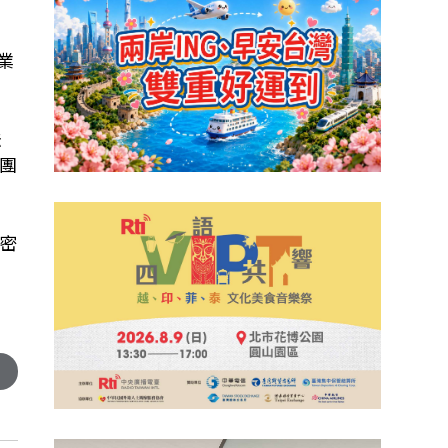
業
法
團
密