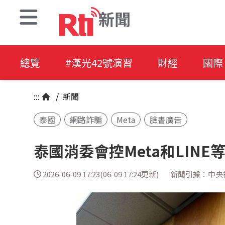
新聞
總覽
#漢光42號演習
財經
國際
:::
/
新聞
泰國
網路詐騙
Meta
臉書廣告
泰國消委會控Meta和LINE
2026-06-09 17:23(06-09 17:24更新)
新聞引據：中央