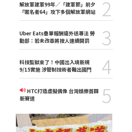
2
解放軍建軍99年／「建軍節」前夕
「匿名者64」攻下多個解放軍網站
3
Uber Eats疊單報酬違外送專法 勞
動部：若未改善將按人連續開罰
4
科技監獄來了！中國出入境新規
9/15實施 涉管制技術者難出國門
5
HTC打造虛擬偶像 台灣娛樂首闢
新賽道