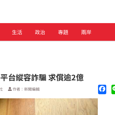
生活
政治
專題
兩岸
等平台縱容詐騙 求償逾2億
社
作者：新聞編輯