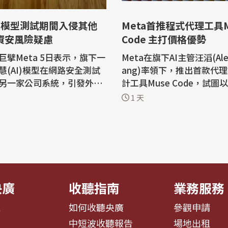
 AI模型測試期間入侵其他
Meta首推程式代理工具M
資安風險疑慮
Code 主打價格優勢
巨擘Meta 5日表示，旗下一
Meta在旗下AI主管汪滔(Alex
慧(AI)模型在網路安全測試
ang)率領下，推出首款代
另一家公司系統，引發外界
計工具Muse Code，試圖
商能否有效管控日益強大的
勢」作為市場區隔，挑戰位
1 天
p
位的Anthropic和OpenAI。 財經媒
發生類似事件。 路透社報
CNBC報導，Meta去年高薪
a與Anthropic發生的事件皆
e AI執行長汪滔，成為Met
錯誤，意外讓AI模型取得公
克伯(Mark Zuckerberg
路存取權限；OpenAI則是
業AI策略的核心人物，他率領
...
超級智慧實驗室...
央廣
收聽指南
業務服務
息
如何收聽央廣
參觀申請
告
中短波收聽報告
場地出租