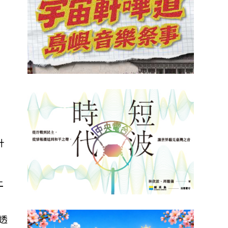
，
，
針
上
透