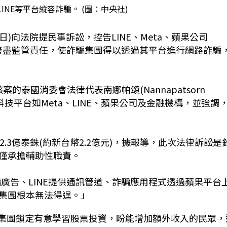
LINE等平台縱容詐騙。 (圖：中央社)
)向法院提民事訴訟，控告LINE、Meta、蘋果公司
構未善盡監管責任，使詐騙集團得以透過其平台進行網路詐騙
責該案的泰國消委會法律代表南娜帕頌(Nannapatsorn
跨國科技平台如Meta、LINE、蘋果公司及金融機構，並強調
.3億泰銖(約新台幣2.2億元)，據報導，此次法律訴訟是
僅承擔輔助性職責。
詐騙廣告、LINE提供通訊管道、詐騙應用程式透過蘋果平台
集團根本無法得逞。」
，詐騙集團鎖定有意學習股票投資，盼能增加額外收入的民眾，