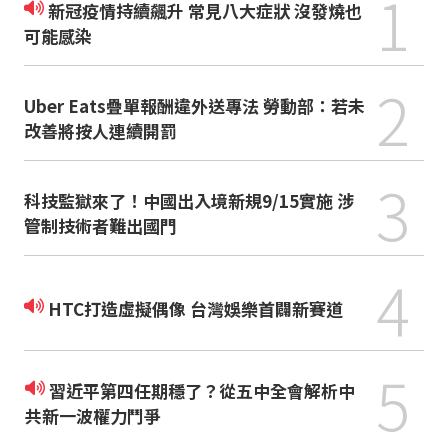
1
新冠疫情持續飆升 常見八大症狀 沒發燒也
可能感染
2
Uber Eats疊單報酬違外送專法 勞動部：若未
改善將按人連續開罰
3
科技監獄來了！中國出入境新規9/15實施 涉
管制技術者難出國門
4
HTC打造虛擬偶像 台灣娛樂首闢新賽道
5
習近平第四任期穩了？從五中全會解析中
共新一波權力鬥爭