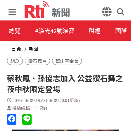
新聞
總覽
#漢光42號演習
財經
國際
:::
/
新聞
胡瓜
鑽石舞台
華山基金會
蔡秋鳳、孫協志加入 公益鑽石舞之
夜中秋限定登場
2026-06-09 19:43(06-09 20:01更新)
撰稿編輯：江昭倫