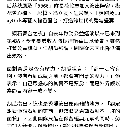
后蔡秋鳳及「5566」隊長孫協志加入演出陣容，搭
配曾心梅、王彩樺、翁立友、鍾采穎、王建騏及Lu
xyGirls等藝人輪番登台，打造跨世代的秀場盛宴。
「鑽石舞台之夜」自去年啟動公益巡演以來已來到
第4站，今年票房收入將捐贈給華山基金會。雖然
打著公益旗號，但胡瓜強調，團隊從未因此降低演
出規格。
面對票房是否有壓力，胡瓜坦言：「都一定會有
啊，沒有看到成績之前，都會有開票的壓力。」他
表示，自己最擔心的其實不是票房，而是外界誤以
為節目內容一成不變。
胡瓜指出，這也是秀場演出最兩難的地方，「觀眾
想看他想看到的東西，但媒體又希望看到不一樣的
面貌」，因此團隊只能在保留經典元素的同時，努
力加入新卡司與新橋段，讓演出持續保有新鮮感。