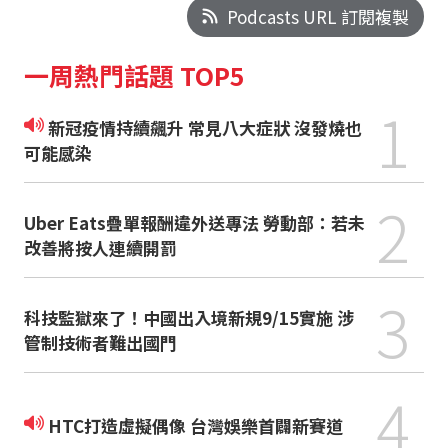
Podcasts URL 訂閱複製
一周熱門話題 TOP5
1
新冠疫情持續飆升 常見八大症狀 沒發燒也
可能感染
2
Uber Eats疊單報酬違外送專法 勞動部：若未
改善將按人連續開罰
3
科技監獄來了！中國出入境新規9/15實施 涉
管制技術者難出國門
4
HTC打造虛擬偶像 台灣娛樂首闢新賽道