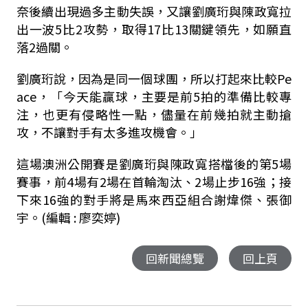
奈後續出現過多主動失誤，又讓劉廣珩與陳政寬拉
出一波5比2攻勢，取得17比13關鍵領先，如願直
落2過關。
劉廣珩說，因為是同一個球團，所以打起來比較Pe
ace，「今天能贏球，主要是前5拍的準備比較專
注，也更有侵略性一點，儘量在前幾拍就主動搶
攻，不讓對手有太多進攻機會。」
這場澳洲公開賽是劉廣珩與陳政寬搭檔後的第5場
賽事，前4場有2場在首輪淘汰、2場止步16強；接
下來16強的對手將是馬來西亞組合謝煒傑、張御
宇。
(編輯 : 廖奕婷)
回新聞總覽
回上頁