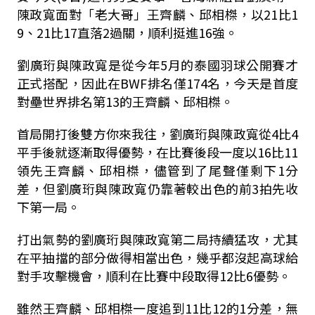
陳政寬面對「老大哥」王齊麟、邱相榤，以21比1
9、21比17直落2過關，順利挺進16強。
劉廣珩與陳政寬是從今年5月的泰國羽球公開賽才
正式搭配，因此在BWF排名僅174名，今天是首度
對壘世界排名第13的王齊麟、邱相榤。
首局開打後雙方你來我往，劉廣珩與陳政寬從4比4
平手後就逐漸取得優勢，在比賽後段一度以16比11
領先王齊麟、邱相榤，儘管到了尾聲僅剩下1分
差，但劉廣珩與陳政寬仍靠著較出色的前3拍先收
下第一局。
打出氣勢的劉廣珩與陳政寬第二局持續猛攻，尤其
在平抽擋的部分做得相當出色，幾乎都沒起高球給
對手攻擊機會，順利在比賽中段取得12比6優勢。
雖然王齊麟、邱相榤一度追到11比12的1分差，無