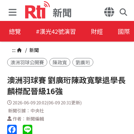
新聞
總覽
#漢光42號演習
財經
國際
:::
/
新聞
澳洲羽球公開賽
陳政寬
劉廣珩
澳洲羽球賽 劉廣珩陳政寬擊退學長
麟榤配晉級16強
2026-06-09 20:02(06-09 20:31更新)
新聞引據：中央社
作者：新聞編輯