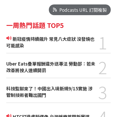
Podcasts URL 訂閱複製
一周熱門話題 TOP5
1
新冠疫情持續飆升 常見八大症狀 沒發燒也
可能感染
2
Uber Eats疊單報酬違外送專法 勞動部：若未
改善將按人連續開罰
3
科技監獄來了！中國出入境新規9/15實施 涉
管制技術者難出國門
4
HTC打造虛擬偶像 台灣娛樂首闢新賽道