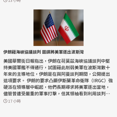
13 小時
伊朗藉海峽協議談判 圖謀將美軍逐出波斯灣
美國華爾街日報指出，伊朗在荷莫茲海峽協議談判中堅
持美國軍艦不得通行，試圖藉此削弱美軍在波斯灣數十
年來的主導地位，伊朗是在與阿曼談判期間，公開提出
這項要求。 伊朗的要求凸顯伊斯蘭革命衛隊（IRGC）強
硬派在領導層中崛起，他們長期尋求將美軍逐出當地，
儘管曾遭受嚴重的軍事打擊，但其領袖看到利用談判動
搖...
17 小時