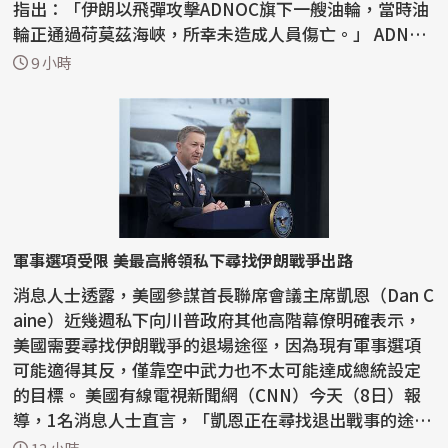
指出：「伊朗以飛彈攻擊ADNOC旗下一艘油輪，當時油
輪正通過荷莫茲海峽，所幸未造成人員傷亡。」 ADNOC
昨...
9 小時
軍事選項受限 美最高將領私下尋找伊朗戰爭出路
消息人士透露，美國參謀首長聯席會議主席凱恩（Dan C
aine）近幾週私下向川普政府其他高階幕僚明確表示，
美國需要尋找伊朗戰爭的退場途徑，因為現有軍事選項
可能適得其反，僅靠空中武力也不太可能達成總統設定
的目標。 美國有線電視新聞網（CNN）今天（8日）報
導，1名消息人士直言，「凱恩正在尋找退出戰事的途
徑」。...