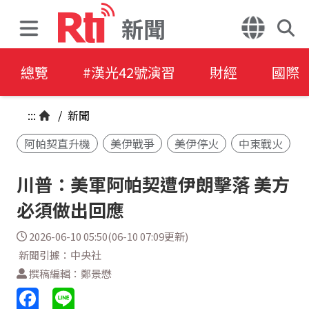
新聞
總覽
#漢光42號演習
財經
國際
:::
/
新聞
阿帕契直升機
美伊戰爭
美伊停火
中東戰火
川普：美軍阿帕契遭伊朗擊落 美方
必須做出回應
2026-06-10 05:50(06-10 07:09更新)
新聞引據：中央社
撰稿編輯：鄭景懋