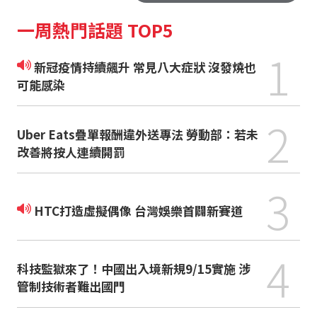
一周熱門話題 TOP5
1
新冠疫情持續飆升 常見八大症狀 沒發燒也
可能感染
2
Uber Eats疊單報酬違外送專法 勞動部：若未
改善將按人連續開罰
3
HTC打造虛擬偶像 台灣娛樂首闢新賽道
4
科技監獄來了！中國出入境新規9/15實施 涉
管制技術者難出國門