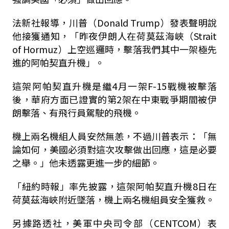
法新社報導，川普（Donald Trump）發表聲明說
他接獲通知，「昨夜伊朗人在荷莫茲海峽（Strait
of Hormuz）上空巡邏時，擊落我們其中一架極先
進的阿帕契直升機」。
這架阿帕契直升機是繼4月一架F-15戰機被擊落
後，華府方面已證實的第2架在中東戰爭期間被伊
朗擊落、有飛行員駕駛的飛機。
機上兩名機組人員安然無恙，不過川普表示：「無
論如何，美國必須對這次攻擊做出回應，這是必要
之舉。」他未透露更進一步的細節。
「紐約時報」率先披露，這架阿帕契直升機8日在
荷莫茲海峽附近墜落，機上兩名機組員安全獲救。
另據路透社，美軍中央司令部（CENTCOM）表