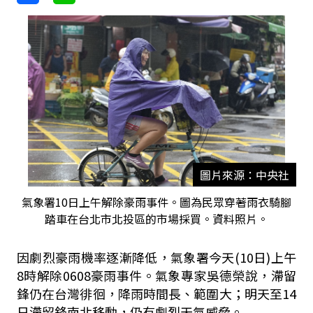
圖片來源：中央社
氣象署10日上午解除豪雨事件。圖為民眾穿著雨衣騎腳
踏車在台北市北投區的市場採買。資料照片。
因劇烈豪雨機率逐漸降低，氣象署今天(10日)上午
8時解除0608豪雨事件。氣象專家吳德榮說，滯留
鋒仍在台灣徘徊，降雨時間長、範圍大；明天至14
日滯留鋒南北移動，仍有劇烈天氣威脅。