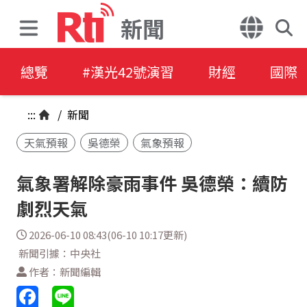
新聞
總覽
#漢光42號演習
財經
國際
:::
/
新聞
天氣預報
吳德榮
氣象預報
氣象署解除豪雨事件 吳德榮：續防
劇烈天氣
2026-06-10 08:43(06-10 10:17更新)
新聞引據：中央社
作者：新聞編輯