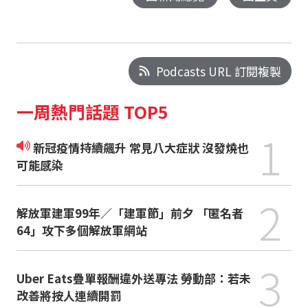
Podcasts URL 訂閱複製
一周熱門話題 TOP5
1
新冠疫情持續飆升 常見八大症狀 沒發燒也
可能感染
2
解放軍建軍99年／「建軍節」前夕 「匿名者
64」攻下多個解放軍網站
3
Uber Eats疊單報酬違外送專法 勞動部：若未
改善將按人連續開罰