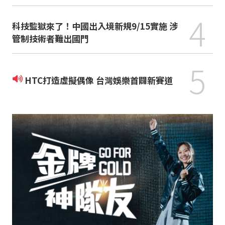
4
科技監獄來了！中國出入境新規9/15實施 涉
管制技術者難出國門
5
HTC打造虛擬偶像 台灣娛樂首闢新賽道