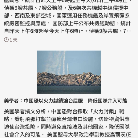
偵獲9艘共艦、7艘公務船，及6架次共機越中線侵擾中
部、西南及東部空域，國軍運用任務機艦及岸置飛彈系
統嚴密監控與應處。 國防部上午公布共機艦動態，統計
自昨天上午6時起至今天上午6時止，偵獲9艘共艦、7艘
公務...
1 天
美學者：中國恐以火力封鎖迫台屈服 降低國際介入可能
美國學者撰文分析，中國恐對台採取「火力封鎖」戰
略，發射飛彈打擊並癱瘓台灣港口設施，切斷物資供應
迫使台灣投降，同時避免直接波及其他國家，降低國際
社會介入的可能。 美國聖母大學政治學副教授高爾茨(E