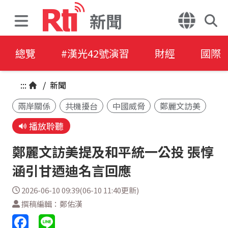
新聞
總覽
#漢光42號演習
財經
國際
:::
/
新聞
兩岸關係
共機擾台
中國威脅
鄭麗文訪美
播放聆聽
鄭麗文訪美提及和平統一公投 張惇
涵引甘迺迪名言回應
2026-06-10 09:39(06-10 11:40更新)
撰稿編輯：鄭佑漢