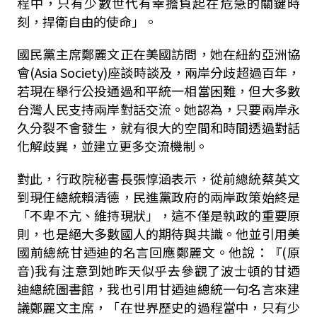
程中，只有少數世代有幸擔負起在危急的關鍵時
刻，捍衛自由的使命」。
國民黨主席鄭麗文正在美國訪問，她在紐約亞洲協
會(Asia Society)座談時談及，兩岸分歧超過百年，
若現在舉行公投通過和平統一相當困難，但大多數
台灣人民支持兩岸對話交流。她認為，只要兩岸永
久分裂不會發生，就有很大的空間和時間透過對話
化解歧異，並建立更多交流機制。
對此，行政院秘書長張惇涵表示，從前總統蔡英文
到現任總統賴清德，民進黨政府的兩岸政策始終是
「不卑不亢、維持現狀」，這不僅是執政的重要原
則，也是絕大多數國人的期待與共識。他並引用美
國前總統甘迺迪的名言回應鄭麗文。他說：『(原
音)我有注意到她昨天似乎去參觀了波士頓的甘迺
迪總統圖書館，我也引用甘迺迪總統一句名言來建
議鄭麗文主席，「在世界歷史的過程當中，只有少