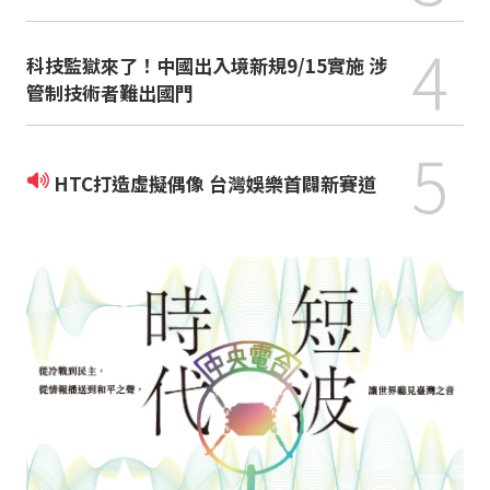
4
科技監獄來了！中國出入境新規9/15實施 涉
管制技術者難出國門
5
HTC打造虛擬偶像 台灣娛樂首闢新賽道