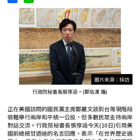
圖片來源：採訪
行政院秘書長張惇涵。(鄭佑漢 攝)
正在美國訪問的國民黨主席鄭麗文談到台灣現階段
很難舉行兩岸和平統一公投，但多數民眾支持兩岸
對話交流。行政院秘書長張惇涵今天(10日)引用美
國前總統甘迺迪的名言回應，表示「在世界歷史過