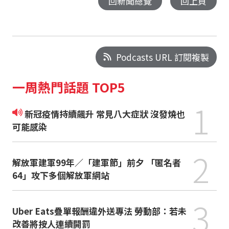
回新聞總覽
回上頁
Podcasts URL 訂閱複製
一周熱門話題 TOP5
1
新冠疫情持續飆升 常見八大症狀 沒發燒也
可能感染
2
解放軍建軍99年／「建軍節」前夕 「匿名者
64」攻下多個解放軍網站
3
Uber Eats疊單報酬違外送專法 勞動部：若未
改善將按人連續開罰