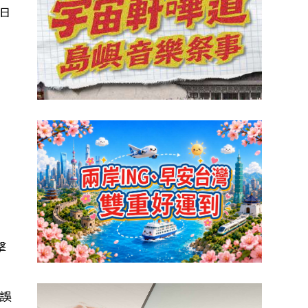
9日
擊
誤