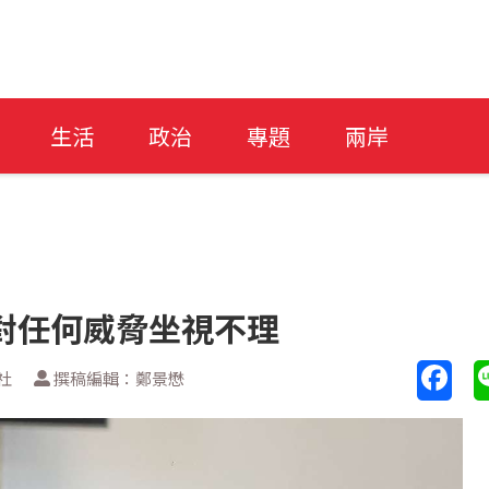
生活
政治
專題
兩岸
對任何威脅坐視不理
社
撰稿編輯：鄭景懋