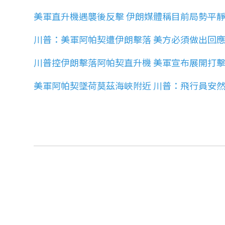
美軍直升機遇襲後反擊 伊朗媒體稱目前局勢平
川普：美軍阿帕契遭伊朗擊落 美方必須做出回
川普控伊朗擊落阿帕契直升機 美軍宣布展開打
美軍阿帕契墜荷莫茲海峽附近 川普：飛行員安