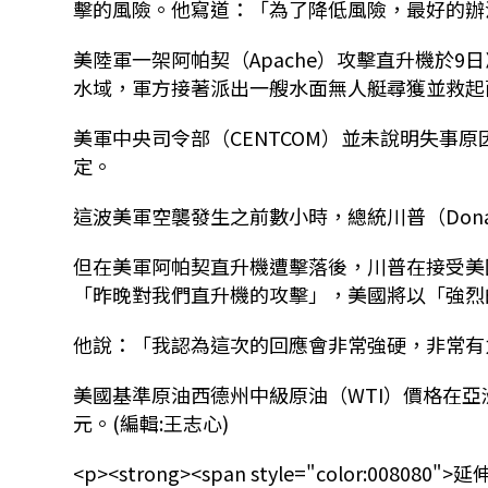
擊的風險。他寫道：「為了降低風險，最好的辦
美陸軍一架阿帕契（Apache）攻擊直升機於9
水域，軍方接著派出一艘水面無人艇尋獲並救起
美軍中央司令部（CENTCOM）並未說明失事
定。
這波美軍空襲發生之前數小時，總統川普（Dona
但在美軍阿帕契直升機遭擊落後，川普在接受美國廣
「昨晚對我們直升機的攻擊」，美國將以「強烈
他說：「我認為這次的回應會非常強硬，非常有
美國基準原油西德州中級原油（WTI）價格在亞洲市
元。(編輯:王志心)
<p><strong><span style="color:008080">