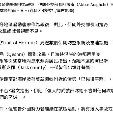
襲擊作為報復，伊朗外交部長阿拉奇（Abbas Araghchi）
脅視而不見。(資料照/路透社/達志影像)
分地區發動襲擊作為報復。對此，伊朗外交部長阿拉奇
攻擊或威脅視而不見。
rait of Hormuz）周邊數個伊朗防空系統及雷達設施。
島（Qeshm）遭到攻擊，且海峽沿岸的港都西里克
中。報導引述當地消息來源與居民指出，距離不遠的阿巴斯
賈斯克郡（Jask county）一帶皆傳出爆炸聲響。
伊朗南部海岸及荷莫茲海峽附近的情勢「已恢復平靜」。
平台X發文指出，伊朗「強大的武裝部隊絕不會對任何攻
們的區域」。
件，但警告外國勢力若繼續在該區活動，將有捲入事故或