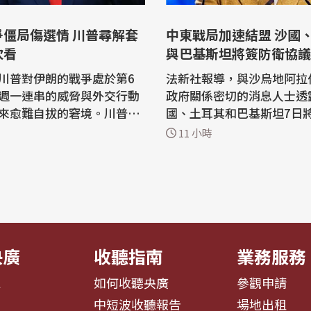
爭僵局傷選情 川普尋解套
中東戰局加速結盟 沙國、土耳其
次看
與巴基斯坦將簽防衛協議
川普對伊朗的戰爭處於第6
法新社報導，與沙烏地阿拉
週一連串的威脅與外交行動
政府關係密切的消息人士透
來愈難自拔的窘境。川普一
國、土耳其和巴基斯坦7日
這場衝突只會持續數週，現
簽署一項聯合防衛協議。 在美國與伊
11 小時
如何讓美國脫離這場不受歡
朗交戰將波斯灣國家捲入其
普目前面
亂航經荷莫茲海峽(Strait of
第1個選項是伊朗和阿曼正
z)與紅海航運的背景下，區
臨時協議，讓伊朗取得戰前
尋求強化安全聯繫。 一位要求匿名的
的荷莫茲海峽（Strait of
知情人士說，這項協議已經
久，但...
央廣
收聽指南
業務服務
息
如何收聽央廣
參觀申請
告
中短波收聽報告
場地出租