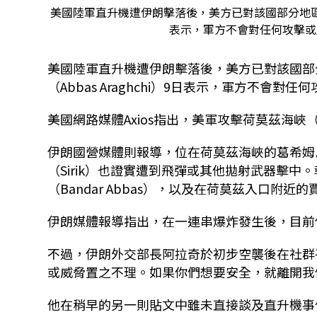
美國陸軍直升機遭伊朗擊落後，美方已對該國部分地區發動
表示，軍方不會對任何攻擊或威
美國陸軍直升機遭伊朗擊落後，美方已對該國部
（Abbas Araghchi）9日
表示，軍方不會對任何
美國網路媒體Axios指出，美軍攻擊荷莫茲海峽（St
伊朗國營媒體則報導，位在荷莫茲海峽的葛希姆
（Sirik）也證實遭到飛彈或其他拋射武器擊
（Bandar Abbas），以及在荷莫茲入口附近的
伊朗媒體報導指出，在一連串爆炸發生後，目前
不過，伊朗外交部長阿拉奇於初步空襲後在社群
或威脅置之不理。如果你們想要安全，就離開我
他在稍早的另一則貼文中雖未直接談及直升機事