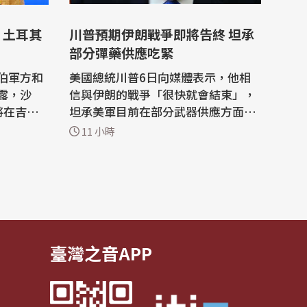
川普預期伊朗戰爭即將告終 坦承
部分彈藥供應吃緊
伯軍方和
美國總統川普6日向媒體表示，他相
露，沙
信與伊朗的戰爭「很快就會結束」，
將在吉達
坦承美軍目前在部分武器供應方面面
臨壓力。 川普在白宮橢圓形辦公室談
11 小時
中、並打
到伊朗時說：「我認為這場戰爭很快
 Hormu
就會結束。我不認為他們還能撐多
域大國正
久。」 路透社本週稍早報導，美國陸
軍在與伊朗長達5個月的戰爭期間，
討論許
已耗掉全球庫存中相當大比例的高精
準長程...
臺灣之音APP