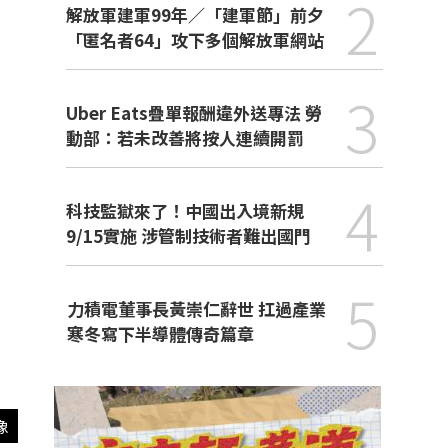
2
解放軍建軍99年／「建軍節」前夕
「匿名者64」攻下多個解放軍網站
3
Uber Eats疊單報酬違外送專法 勞
動部：若未改善將按人連續開罰
4
科技監獄來了！中國出入境新規
9/15實施 涉管制技術者難出國門
5
力積電董事長黃崇仁辭世 扛過產業
寒冬寫下半導體傳奇篇章
像