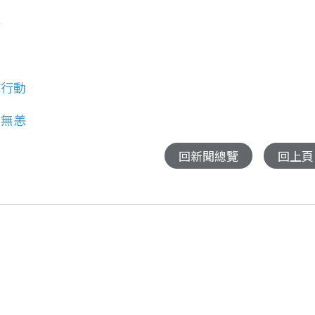
靜
應
擊行動
然無恙
回新聞總覽
回上頁