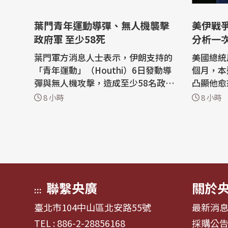
葉門青年運動導彈、無人機襲擊
美伊戰
政府軍 至少58死
分析一
葉門軍方消息人士表示，伊朗支持的
美國總統
「青年運動」（Houthi）6日發動導
個月，本
彈與無人機攻擊，造成至少58名政府
凸顯他愈
軍士兵喪生，這是近4年來葉門內戰
開始聲稱
8 小時
8 小時
最致命的攻擊之一。 這波攻擊發生之
在卻苦思
際，葉門正日益捲入美國與以色列對
迎的戰爭。 路透社報導，川
伊朗的戰事，青年運動加強攻擊葉門
臨兩難，
政府軍及鄰國沙烏地阿拉伯；沙烏地
在談判的
是美國重要盟友，也是獲國際承認的
從未擁有過
葉門...
Hor...
聯繫央廣
關於
:::
臺北市104中山區北安路55號
最新消
TEL : 886-2-28856168
採購公