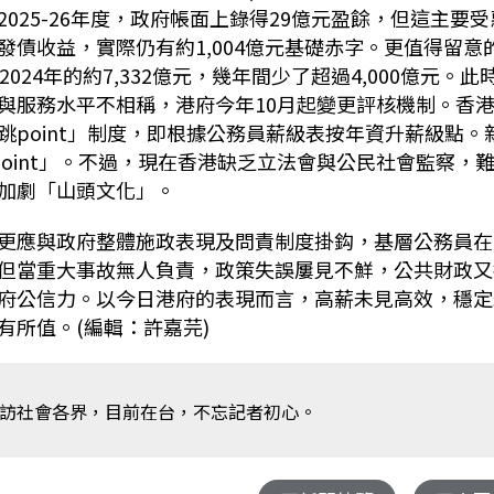
25-26年度，政府帳面上錄得29億元盈餘，但這主要受
債收益，實際仍有約1,004億元基礎赤字。更值得留意
024年的約7,332億元，幾年間少了超過4,000億元。此
與服務水平不相稱，港府今年10月起變更評核機制。香
point」制度，即根據公務員薪級表按年資升薪級點。
oint」。不過，現在香港缺乏立法會與公民社會監察，
加劇「山頭文化」。
更應與政府整體施政表現及問責制度掛鈎，基層公務員在
但當重大事故無人負責，政策失誤屢見不鮮，公共財政又
府公信力。以今日港府的表現而言，高薪未見高效，穩定
所值。(編輯：許嘉芫)
訪社會各界，目前在台，不忘記者初心。