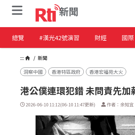
新聞
總覽
#漢光42號演習
財經
國際
:::
/
新聞
洞察中國
香港特區政府
香港宏福苑大火
港公僕連環犯錯 未問責先加
2026-06-10 11:12(06-10 11:47更新)
作者：余知宜