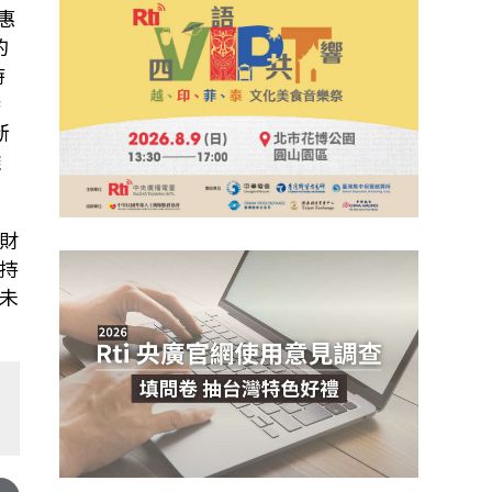
惠
的
時
港
新
難
財
持
未