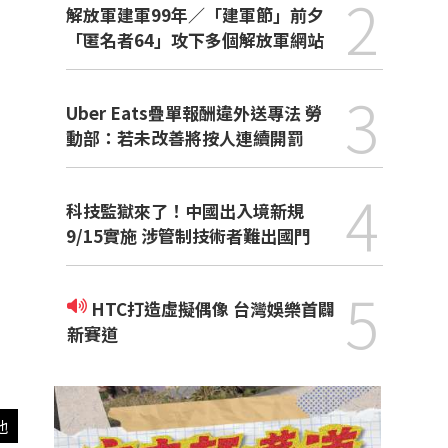
2
解放軍建軍99年／「建軍節」前夕
「匿名者64」攻下多個解放軍網站
3
Uber Eats疊單報酬違外送專法 勞
動部：若未改善將按人連續開罰
4
科技監獄來了！中國出入境新規
9/15實施 涉管制技術者難出國門
5
HTC打造虛擬偶像 台灣娛樂首闢
新賽道
他