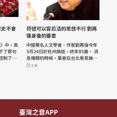
歷史不會
符號可以容忍活的思想不行 劉再
復身後的審查
4》中，奧
中國著名人文學者、作家劉再復今年
）留下了那句
5月24日於杭州病逝，終年85歲。 消
控制了過
息傳開的時候，筆者在台北看見幾篇
了現在，
悼文，都寫得很鄭重。他是1980年代
3 天
中國「文化熱」的代表人物，以《論
年來，香
文學的主體性》等著作成為文藝理論
作，從教
領軍人物，強調文學應回歸人性與審
，無一不
美，反對把文學完全變成政治工具。
加速步入
在那個長期強調「階級」「集體」
「革命敘...
臺灣之音APP