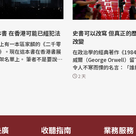
本書 在香港可能已經犯法
史書可以改寫 但真正的
改變
上有一本區家麟的《二千零
》。現在這本書在香港書展
在政治學的經典著作《198
上。 筆者不是要說這
威爾（George Orwell
重要，或者區家麟有多偉
令人不寒而慄的名言：「誰
只是想說，當你手上那本書
去，就控制了未來；誰控制
2 天
消失，當買書這件事變成一
就控制了過去。」 這句話，正精準地
慎的行為，那個城市，已經
描述了當下香港的現狀。近
個樣子了。 這一個月發
港政府在歷史論述上的大動
密集得讓人來不及消化。過
科書改版到圖書館下架書籍
在向世人宣告：這座城市正
一種由...
央廣
收聽指南
業務服務