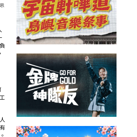
示
人
一
負
，
可
工
人
有
。