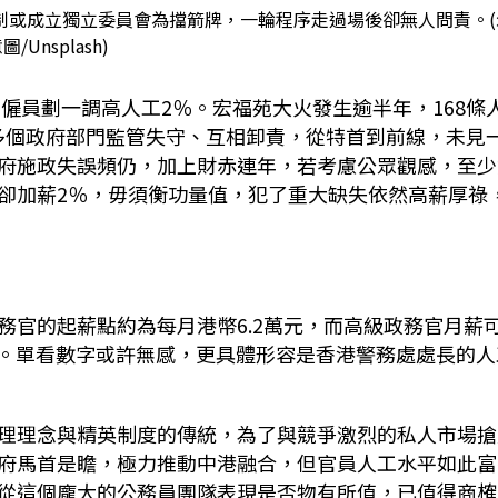
制或成立獨立委員會為擋箭牌，一輪程序走過場後卻無人問責。(
圖/Unsplash)
層僱員劃一調高人工2％。宏福苑大火發生逾半年，168條
涉及多個政府部門監管失守、互相卸責，從特首到前線，未見
府施政失誤頻仍，加上財赤連年，若考慮公眾觀感，至少
卻加薪2％，毋須衡功量值，犯了重大缺失依然高薪厚祿
務官的起薪點約為每月港幣6.2萬元，而高級政務官月薪
5％。單看數字或許無感，更具體形容是香港警務處處長的人
理理念與精英制度的傳統，為了與競爭激烈的私人市場搶
府馬首是瞻，極力推動中港融合，但官員人工水平如此富
從這個龐大的公務員團隊表現是否物有所值，已值得商榷