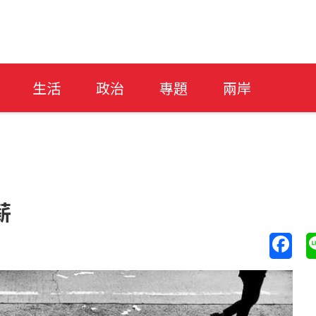
生活
政治
專題
兩岸
薪