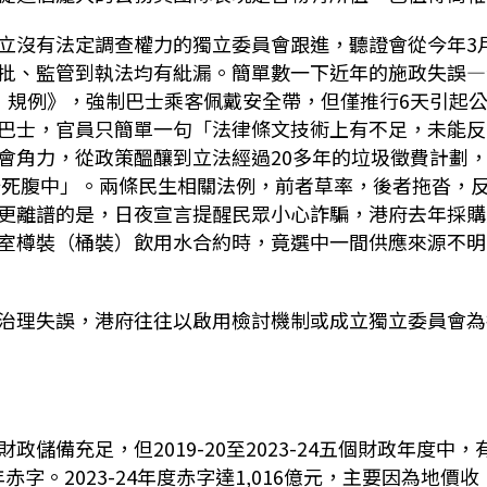
立沒有法定調查權力的獨立委員會跟進，聽證會從今年3
批、監管到執法均有紕漏。簡單數一下近年的施政失誤—
）規例》，強制巴士乘客佩戴安全帶，但僅推行6天引起
巴士，官員只簡單一句「法律條文技術上有不足，未能反
會角力，從政策醞釀到立法經過20多年的垃圾徵費計劃
「胎死腹中」。兩條民生相關法例，前者草率，後者拖沓，
更離譜的是，日夜宣言提醒民眾小心詐騙，港府去年採購
室樽裝（桶裝）飲用水合約時，竟選中一間供應來源不明
治理失誤，港府往往以啟用檢討機制或成立獨立委員會為
備充足，但2019-20至2023-24五個財政年度中，
三年赤字。2023-24年度赤字達1,016億元，主要因為地價收