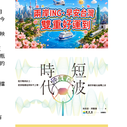
月
今
公
映
，
反
瓶
的
擋
有