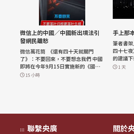
微信上的中國／中國新出境法引
手上那
發網民離愁
筆者書架
四十七夜
微信萬花筒 《還有四十天就關門
的建議下架名單
了》：不要回來，不要想念我們 中國
本書有多
即將在今年9月15日實施新的《國務
1 天
大。筆者
院關於出境入境管理的規定》。由於
15 小時
從書架上
該法規對民眾入出國施加了諸多限
種需要謹
制，賦予了公安更多權力管控民眾離
悄悄變成另一
境，因而被視為鎖國規定。在中國社
生的事，
交平台上，民眾對此也非常不滿，寫
去半...
下名為《還有四十天就關門了》的詩
句表達憤怒...
聯繫央廣
關於
:::