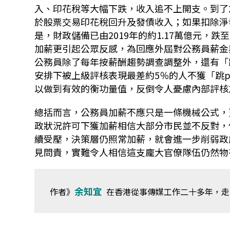
入、印花稅等大幅下跌，收入追不上開支。到了20
於股票交易印花稅回升及發債收入；如果扣除淨發
是，財政儲備已由2019年的約1.17萬億元，跌至2
加薪更引起公眾反感，為回應外屆對公務員薪金
公務員除了每年按薪酬趨勢調查調整外，還有「跳
安排下被上級評核表現最差約5％的人不獲「跳p
以做到有效的衡功量值，反倒令人憂慮內部評核
總括而言，公務員加薪不應只是一條機械公式，
政狀況許可下獲加薪相信大部分市民並不反對，
續受壓，決策層仍照常加薪，就會進一步削弱政
見問責，實難令人相信這支龐大官僚隊伍仍然物有
余知宜
作者》
在香港從事傳媒工作二十多年，走