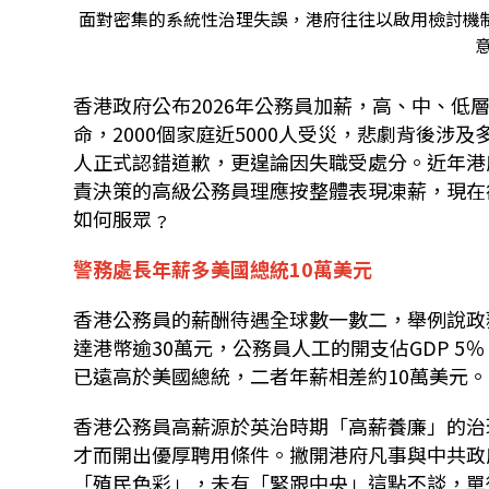
面對密集的系統性治理失誤，港府往往以啟用檢討機
意
香港政府公布2026年公務員加薪，高、中、低
命，2000個家庭近5000人受災，悲劇背後
人正式認錯道歉，更遑論因失職受處分。近年港
責決策的高級公務員理應按整體表現凍薪，現在
如何服眾﹖
警務處長年薪多美國總統10萬美元
香港公務員的薪酬待遇全球數一數二，舉例說政
達港幣逾30萬元，公務員人工的開支佔GDP 
已遠高於美國總統，二者年薪相差約10萬美元。
香港公務員高薪源於英治時期「高薪養廉」的治
才而開出優厚聘用條件。撇開港府凡事與中共政
「殖民色彩」，未有「緊跟中央」這點不談，單