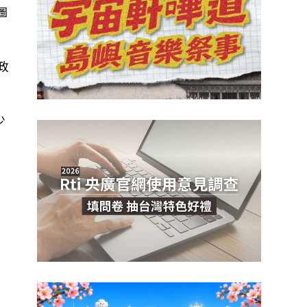
圖
政
少