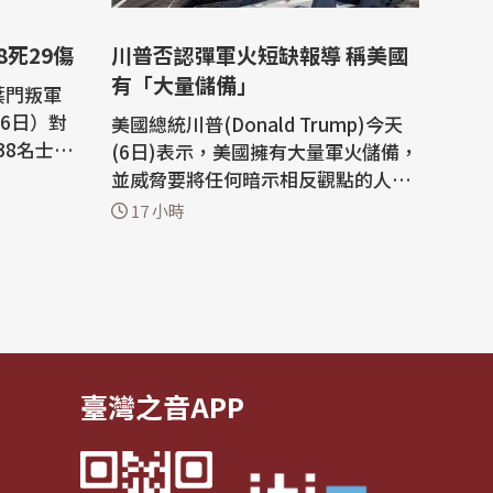
8死29傷
川普否認彈軍火短缺報導 稱美國
有「大量儲備」
葉門叛軍
（6日）對
美國總統川普(Donald Trump)今天
38名士兵
(6日)表示，美國擁有大量軍火儲備，
雙方長年衝
並威脅要將任何暗示相反觀點的人送
 法新
進監獄，他對伊朗戰爭的不滿顯然已
17 小時
這場空襲
經爆發。 這位共和黨領導人在他的
ib）阿
「真實社群」(Truth Social)平台上
區一處軍
抨擊了關於武器庫存減少的媒體報
伯邊境哈
導，稱美國擁有「大量軍火，尤其是
某些特定種類」，但沒有具體說明更
多細節。...
臺灣之音APP