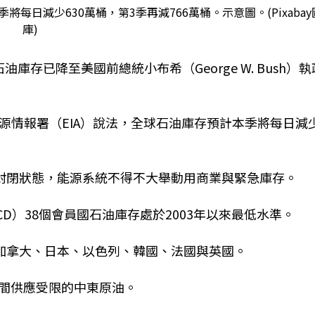
將每日減少630萬桶，第3季再減766萬桶。示意圖。(Pixabay
庫)
存已降至美國前總統小布希（George W. Bush）執
源情報署（EIA）說法，全球石油庫存預計本季將每日減
大致處於封閉狀態，能源系統不得不大舉動用商業與緊急庫存。
CD）38個會員國石油庫存處於2003年以來最低水準。
、加拿大、日本、以色列、韓國、法國與英國。
間供應受限的中東原油。