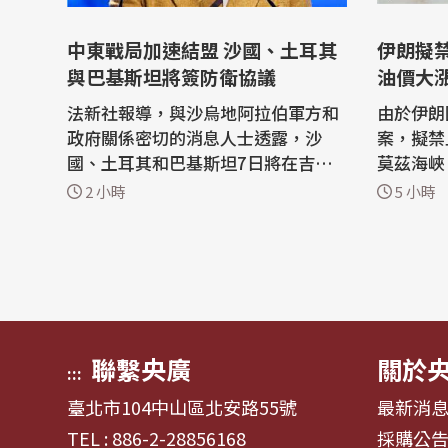
中東戰局加速結盟 沙國、土耳其
伊朗擬
與巴基斯坦將簽防衛協議
油價大
法新社報導，與沙烏地阿拉伯軍方和
由於伊朗
政府關係密切的消息人士透露，沙
案，擬禁
國、土耳其和巴基斯坦7日將在吉達
莫茲海峽
簽署一項聯合防衛協議。 在美國與伊
罰款；受
2 小時
5 小時
朗交戰將波斯灣國家捲入其中、並打
日收盤每桶
亂航經荷莫茲海峽(Strait of Hormu
品交易所
z)與紅海航運的背景下，區域大國正
格上漲2.
尋求強化安全聯繫。 一位要求匿名的
桶77.29美元。 倫
知情人士說，這項協議已經討論許
原油10
久，但...
3.83%，.
聯繫央廣
關於
:::
臺北市104中山區北安路55號
最新消
TEL : 886-2-28856168
採購公