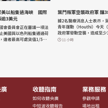
禁美以船隻過海峽 國際
葉門叛軍空襲政府軍 釀3
漲逾3美元
據2名醫療消息人士表示，
青年運動（Houthi）今天
國會委員會正在審議一項法
政府軍發動空襲，造成至少
止美國與以色列船隻通過荷
死亡、29名士兵受傷，是
，違者最高可處貨值1/5的
11 小時
突以來死傷最慘重的事件之一。
這項消息影響，國際油價6
社引述一名軍方人員報導，
大漲超過3美元。 紐約商
擊中葉門中部馬里卜省（Mar
西德州中級原油9月期貨價
魯維克（al-Ruwaik）地
07美元，或2.75%，收在每
營；另外，靠近沙烏地阿拉
敦市場北海布倫特
達拉穆特省...
月期貨價格上漲3.04美元，或
..
央廣
收聽指南
業務服務
息
如何收聽央廣
參觀申請
告
中短波收聽報告
場地出租