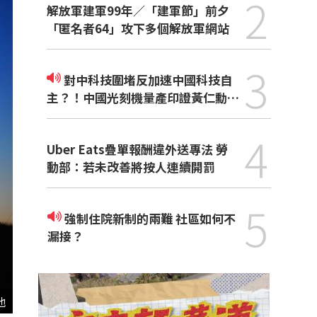
2
解放軍建軍99年／「建軍節」前夕
「匿名者64」攻下多個解放軍網站
3
對中科技圍堵反加速中國科技自
主？！中國光刻機量產印證黃仁勳觀
點
4
Uber Eats疊單報酬違外送專法 勞
動部：若未改善將按人連續開罰
5
強制住院新制的兩難 社區如何不
漏接？
他