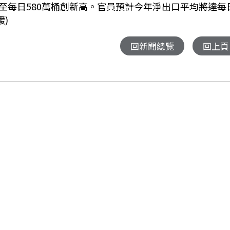
升至每日580萬桶創新高。官員預計今年淨出口平均將達每
媛)
回新聞總覽
回上頁