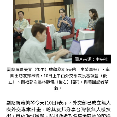
圖片來源：中央社
副總統蕭美琴（後中）啟動為期5天的「帛榮專案」，率
團出訪友邦帛琉，10日上午由外交部次長葛葆萱（後
左）、衛福部次長林靜儀（後右）陪同，與隨團記者茶
敘。
副總統蕭美琴今天(10日)表示，外交部已成立無人
機外交專案計畫，盼與友邦分享台灣製無人機技
術，用於海域巡護、防災救援及偏遠地區物流配送