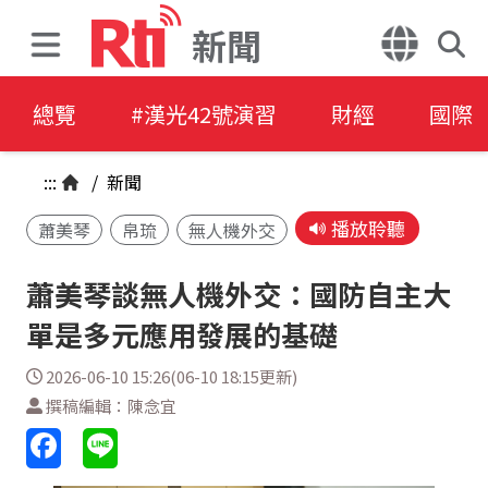
新聞
總覽
#漢光42號演習
財經
國際
:::
/
新聞
播放聆聽
蕭美琴
帛琉
無人機外交
蕭美琴談無人機外交：國防自主大
單是多元應用發展的基礎
2026-06-10 15:26(06-10 18:15更新)
撰稿編輯：陳念宜