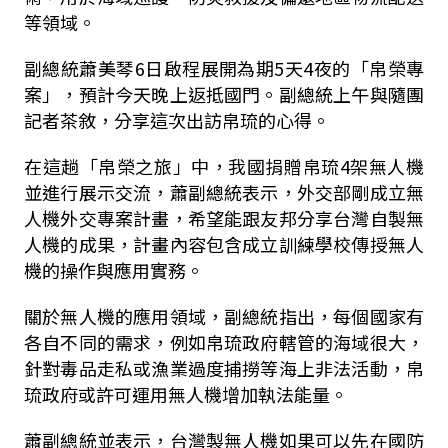
等領域。
副總統蕭美琴6日啟程展開為期5天4夜的「帛榮專
案」，預計今天晚上返抵國門。副總統上午與隨團
記者茶敘，分享這次出訪帛琉的心得。
在這趟「帛榮之旅」中，我國捐贈帛琉4架無人機
並進行展示交流，蕭副總統表示，外交部剛成立無
人機外交專案計畫，希望能跟友邦分享台灣自製無
人機的成果，計畫內容包含成立訓練學校傳授無人
機的操作與應用實務。
關於無人機的應用領域，副總統指出，每個國家有
各自不同的需求，例如帛琉政府轄管的海域很大，
針對毒品走私或漁業過度捕撈等海上非法活動，帛
琉政府或許可運用無人機增加執法能量。
蕭副總統並表示，台灣製無人機如果可以先在國防