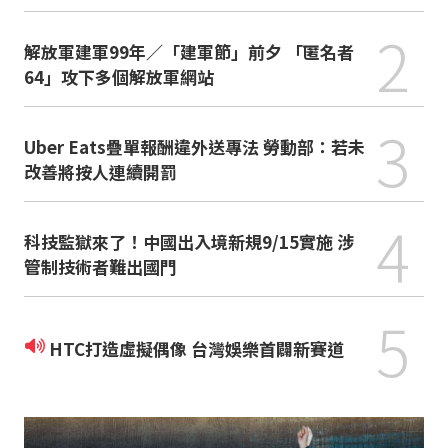
2
解放軍建軍99年／「建軍節」前夕 「匿名者
64」攻下多個解放軍網站
3
Uber Eats疊單報酬違外送專法 勞動部：若未
改善將按人連續開罰
4
科技監獄來了！中國出入境新規9/15實施 涉
管制技術者難出國門
5
HTC打造虛擬偶像 台灣娛樂首闢新賽道