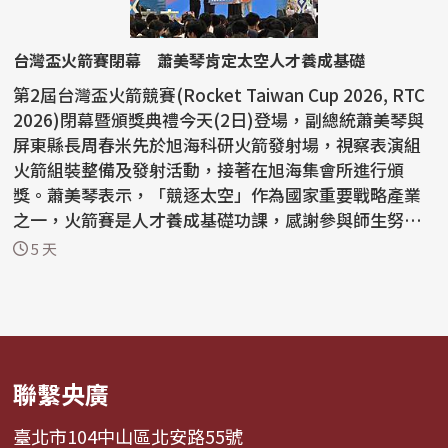
台灣盃火箭賽閉幕 蕭美琴肯定太空人才養成基礎
第2屆台灣盃火箭競賽(Rocket Taiwan Cup 2026, RTC
2026)閉幕暨頒獎典禮今天(2日)登場，副總統蕭美琴與
屏東縣長周春米先於旭海科研火箭發射場，視察表演組
火箭組裝整備及發射活動，接著在旭海集會所進行頒
獎。蕭美琴表示，「競逐太空」作為國家重要戰略產業
之一，火箭賽是人才養成基礎功課，感謝參與師生努
力。 蕭副總...
5 天
聯繫央廣
臺北市104中山區北安路55號