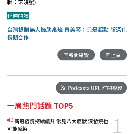
輯：宋皖媛)
延伸閱讀
台灣捐贈無人機助帛琉 蕭美琴：只是起點 盼深化
長期合作
回新聞總覽
回上頁
Podcasts URL 訂閱複製
一周熱門話題 TOP5
1
新冠疫情持續飆升 常見八大症狀 沒發燒也
可能感染