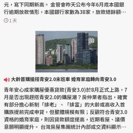
元，寫下同期新高。 金管會昨天公布今年6月底本國銀
行逾期放款情形，本國銀行家數為38家，放款總餘額新
台幣47兆...
1 天
大齡首購搶搭青安2.0末班車 婚育家庭轉向青安3.0
青年安心成家購屋優惠貸款(青安3.0)於8月正式上路，7
月是否出現趕搭青安2.0的購屋潮？房仲業者指出，確實
有部分擔心新制「排老」、「排富」的大齡或高收入首
購族提前完成申貸，但整體規模有限；反觀符合青安3.0
資格的婚育家庭，則因貸款額度提高，近期看屋、議價
意願明顯提升。 台灣房屋集團統計內部成交資料顯示，