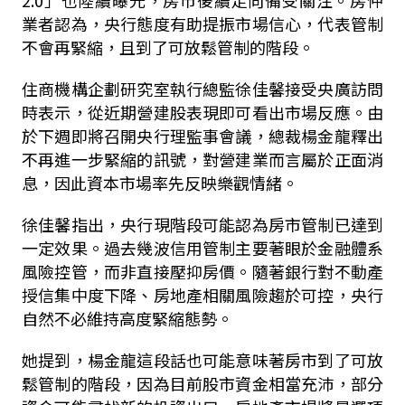
2.0」也陸續曝光，房市後續走向備受關注。房仲
業者認為，央行態度有助提振市場信心，代表管制
不會再緊縮，且到了可放鬆管制的階段。
住商機構企劃研究室執行總監徐佳馨接受央廣訪問
時表示，從近期營建股表現即可看出市場反應。由
於下週即將召開央行理監事會議，總裁楊金龍釋出
不再進一步緊縮的訊號，對營建業而言屬於正面消
息，因此資本市場率先反映樂觀情緒。
徐佳馨指出，央行現階段可能認為房市管制已達到
一定效果。過去幾波信用管制主要著眼於金融體系
風險控管，而非直接壓抑房價。隨著銀行對不動產
授信集中度下降、房地產相關風險趨於可控，央行
自然不必維持高度緊縮態勢。
她提到，楊金龍這段話也可能意味著房市到了可放
鬆管制的階段，因為目前股市資金相當充沛，部分