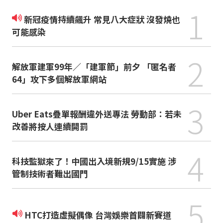
1
新冠疫情持續飆升 常見八大症狀 沒發燒也
可能感染
2
解放軍建軍99年／「建軍節」前夕 「匿名者
64」攻下多個解放軍網站
3
Uber Eats疊單報酬違外送專法 勞動部：若未
改善將按人連續開罰
4
科技監獄來了！中國出入境新規9/15實施 涉
管制技術者難出國門
5
HTC打造虛擬偶像 台灣娛樂首闢新賽道