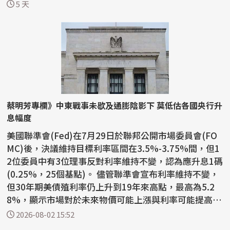
今...
5 天
蔡明芳專欄》中東戰事未歇及通膨陰影下 莫低估各國央行升
息幅度
美國聯準會(Fed)在7月29日於聯邦公開市場委員會(FO
MC)後，決議維持目標利率區間在3.5%-3.75%間，但1
2位委員中有3位理事反對利率維持不變，認為應升息1碼
(0.25%，25個基點)。 儘管聯準會宣布利率維持不變，
但30年期美債殖利率仍上升到19年來高點，最高為5.2
8%，顯示市場對於未來物價可能上漲與利率可能提高的
預期。在...
2026-08-02 15:52