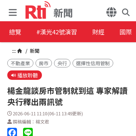
新聞
總覽
#漢光42號演習
財經
國際
:::
/
新聞
不動產業
房市
央行
選擇性信用管制
播放聆聽
楊金龍談房市管制就到這 專家解讀
央行釋出兩訊號
2026-06-11 11:10(06-11 13:49更新)
撰稿編輯：楊文君