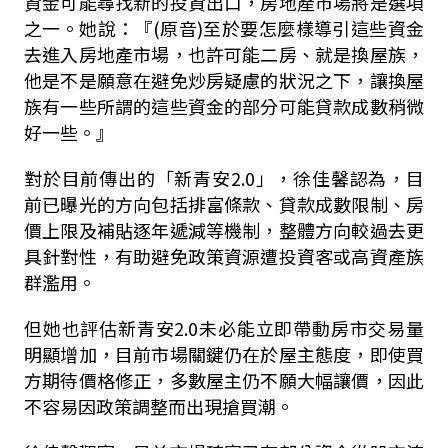
資金可能尋找新的投資出口，房地產市場將是選項
之一。她說：『(原音)至於要怎麼樣導引這些資金
去進入房地產市場，也許可能二房、就是換屋族，
他是不是願意在避免炒房疑慮的狀況之下，讓換屋
族有一些所謂的這些資金的部分可能貸款成數稍微
好一些。』
對於目前傳出的「新青安2.0」，徐佳馨認為，目
前已曝光的方向包括排富條款、貸款成數限制、房
價上限及補貼逐年遞減等機制，整體方向較過去更
具針對性，有助避免政策資源遭投資客或高資產族
群濫用。
但她也評估新青安2.0未必能立即帶動房市交易量
明顯增加，目前市場關鍵仍在於屋主態度，即使買
方期待價格修正，多數屋主仍不願大幅讓價，因此
不容易因政策調整而出現搶買潮。