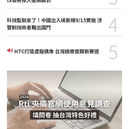
4
科技監獄來了！中國出入境新規9/15實施 涉
管制技術者難出國門
5
HTC打造虛擬偶像 台灣娛樂首闢新賽道