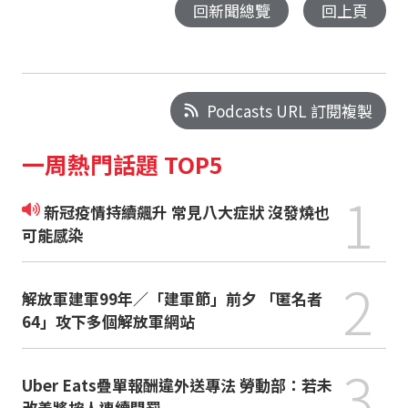
回新聞總覽
回上頁
Podcasts URL 訂閱複製
一周熱門話題 TOP5
1
新冠疫情持續飆升 常見八大症狀 沒發燒也
可能感染
2
解放軍建軍99年／「建軍節」前夕 「匿名者
64」攻下多個解放軍網站
3
Uber Eats疊單報酬違外送專法 勞動部：若未
改善將按人連續開罰