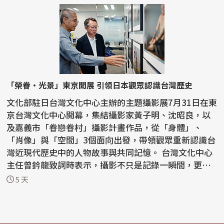
「榮眷・光景」東京開展 引領日本觀眾認識台灣歷史
文化部駐日台灣文化中心主辦的主題攝影展7月31日在東
京台灣文化中心開幕，集結攝影家黃子明、沈昭良，以
及嘉義市「眷戀眷村」攝影計畫作品，從「身體」、
「肖像」與「空間」3個面向出發，帶領觀眾重新認識台
灣近現代歷史中的人物故事與共同記憶。 台灣文化中心
主任曾鈐龍致詞時表示，攝影不只是記錄一瞬間，更能
保存一...
5 天