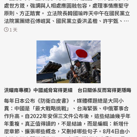
處世方箴，強調與人相處應圓融包容，處理事情應堅守
原則、方正踏實。 立法院長韓國瑜昨天中午在國民黨立
法院黨團總召傅崐萁、國民黨立委洪孟楷、許宇甄、林
思銘、...
1 天
洪耀南專欄》中國威脅寫得更細 台日關係反而寫得更隱晦
每年日本公布《防衛白皮書》，媒體標題總是大同小
異：中國是「最大戰略挑戰」、台海緊張、中俄軍事合
作升高。自2022年安保三文件公布後，這些結論幾乎年
年重複。真正值得讀的，不是結論，而是編輯：新增什
麼章節、擴張哪些概念，又刪掉哪些句子。8月4日由小