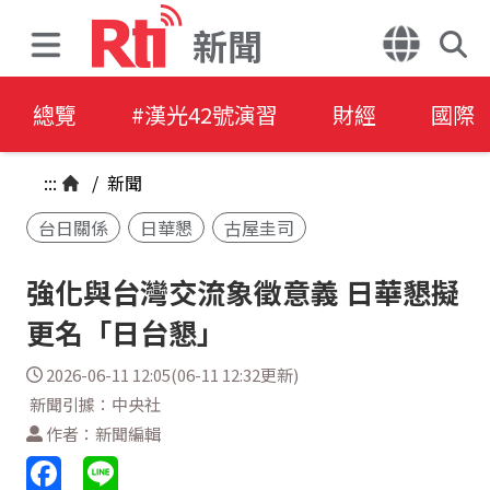
新聞
總覽
#漢光42號演習
財經
國際
:::
/
新聞
台日關係
日華懇
古屋圭司
強化與台灣交流象徵意義 日華懇擬
更名「日台懇」
2026-06-11 12:05(06-11 12:32更新)
新聞引據：中央社
作者：新聞編輯