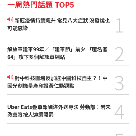
一周熱門話題 TOP5
1
新冠疫情持續飆升 常見八大症狀 沒發燒也
可能感染
2
解放軍建軍99年／「建軍節」前夕 「匿名者
64」攻下多個解放軍網站
3
對中科技圍堵反加速中國科技自主？！中
國光刻機量產印證黃仁勳觀點
4
Uber Eats疊單報酬違外送專法 勞動部：若未
改善將按人連續開罰