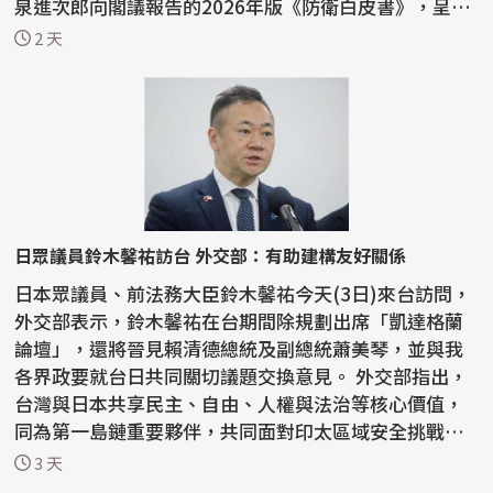
泉進次郎向閣議報告的2026年版《防衛白皮書》，呈現
一個鮮明反...
2 天
日眾議員鈴木馨祐訪台 外交部：有助建構友好關係
日本眾議員、前法務大臣鈴木馨祐今天(3日)來台訪問，
外交部表示，鈴木馨祐在台期間除規劃出席「凱達格蘭
論壇」，還將晉見賴清德總統及副總統蕭美琴，並與我
各界政要就台日共同關切議題交換意見。 外交部指出，
台灣與日本共享民主、自由、人權與法治等核心價值，
同為第一島鏈重要夥伴，共同面對印太區域安全挑戰與
全球...
3 天