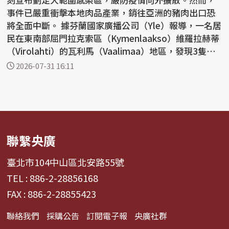
事件已嚴重衝擊本地肉品產業，銷往亞洲的豬肉出口恐
將全面中斷。 據芬蘭國家廣播公司（Yle）報導，一名居
民在東南部屈門拉克索區（Kymenlaakso）維羅拉赫蒂
（Virolahti）的瓦利馬（Vaalimaa）地區，發現3隻小
野...
2026-07-31 16:11
聯繫央廣
臺北市104中山區北安路55號
TEL : 886-2-28856168
FAX : 886-2-28855423
聯絡我們
採購公告
訂閱電子報
央廣社群