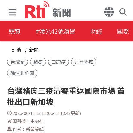
新聞
總覽
#漢光42號演習
財經
國際
:::
/
新聞
台灣豬
豬瘟
口蹄疫
非洲豬瘟
豬瘟非疫國
台灣豬肉三疫清零重返國際市場 首
批出口新加坡
2026-06-11 13:11(06-11 13:43更新)
新聞引據：中央社
作者：新聞編輯