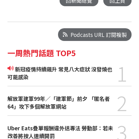
回新聞總覽
回上頁
Podcasts URL 訂閱複製
一周熱門話題 TOP5
1
新冠疫情持續飆升 常見八大症狀 沒發燒也
可能感染
2
解放軍建軍99年／「建軍節」前夕 「匿名者
64」攻下多個解放軍網站
3
Uber Eats疊單報酬違外送專法 勞動部：若未
改善將按人連續開罰