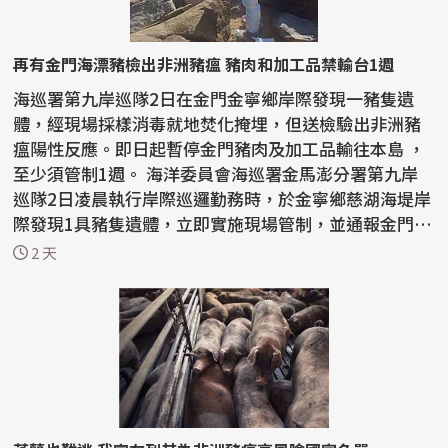
再有金門海漂豬檢出非洲豬瘟 豬肉和加工品禁輸台1週
海巡署第九岸巡隊2日在金門金寧鄉岸際發現一豬隻遺
體，經現場採樣消毒就地焚化掩埋，但送檢驗出非洲豬
瘟陽性反應。即日起暫停金門豬肉及加工品輸往本島 ，
至少須管制1週。 海洋委員會海巡署金馬澎分署第九岸
巡隊2日凌晨執行岸際巡邏勤務時，於金寧鄉慈湖海堤岸
際發現1具豬隻遺體，立即實施現場管制，並通報金門縣
動植...
2 天