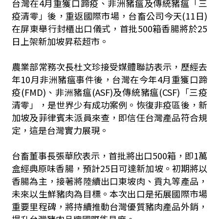
台灣在4月重獲口蹄疫、非洲豬瘟及傳統豬瘟「三
疫清零」後，重返國際市場，台畜公司今天(11日)
在屏東舉行封櫃出口儀式，首批500箱香腸將於25
日上架新加坡昇菘超市。
農業部常務次長杜文珍接受媒體聯訪表示，歷經去
年10月非洲豬瘟事件後，台灣在今年4月重獲口蹄
疫(FMD)、非洲豬瘟(ASF)及傳統豬瘟(CSF)「三疫
清零」，是世界少有成功案例。恢復非疫區後，新
加坡及菲律賓未派員來查，即信任台灣產品符合規
定，這是台灣實力展現。
台畜董事長張華欣表示，首批將出口500箱，即1萬
盒經典原味香腸，預計25日可達新加坡。初期將以
香腸為主，接著將陸續出口東坡肉、貢丸等產品，
未來以生鮮豬肉為目標。本次出口是拓展國際市場
重要里程碑，將持續推動台灣優質豬肉產品外銷，