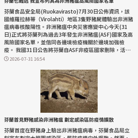
芬蘭也難逃 我宣布列其為非洲豬瘟高風險國家名單
芬蘭食品安全局(Ruokavirasto)7月30日公佈資訊，該
國維羅拉赫蒂（Virolahti）地區3隻野豬屍體驗出非洲豬
瘟病毒核酸陽性。非洲豬瘟中央災害應變中心今天(31
日)正式將芬蘭列為過去3年發生非洲豬瘟(ASF)國家及高
風險國家名單，並偕同各邊境檢疫機關於邊境加強檢
疫。 我國31日公告將芬蘭自ASF非疫區國家刪除，活豬
及豬肉...
2026-07-31 16:54
芬蘭首見野豬感染非洲豬瘟 劃定感染區防疫情擴散
芬蘭首度在野豬身上驗出非洲豬瘟病毒，芬蘭食品局立
刻宣布劃定大範圍感染區，嚴防疫情向外擴散。然而，