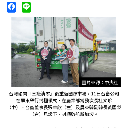
圖片來源：中央社
台灣豬肉「三疫清零」後重返國際市場，11日台畜公司
在屏東舉行封櫃儀式，在農業部常務次長杜文珍
（中）、台畜董事長張華欣（左）及屏東縣副縣長黃國榮
（右）見證下，封櫃啟航新加坡。