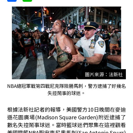
圖片來源：法新社
NBA總冠軍戰第四戰尼克隊險勝馬刺，警方逮捕了好幾名
失控鬧事的球迷。
根據法新社記者的報導，美國警方10日晚間在麥迪
遜花園廣場(Madison Square Garden)附近逮捕了
數名失控鬧事球迷。當時籃球迷們聚集在這裡觀看
美國職籃NBA聖安東尼奧馬刺(San Antonio Spurs)