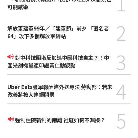
1
可能感染
2
解放軍建軍99年／「建軍節」前夕 「匿名者
64」攻下多個解放軍網站
3
對中科技圍堵反加速中國科技自主？！中
國光刻機量產印證黃仁勳觀點
4
Uber Eats疊單報酬違外送專法 勞動部：若未
改善將按人連續開罰
5
強制住院新制的兩難 社區如何不漏接？