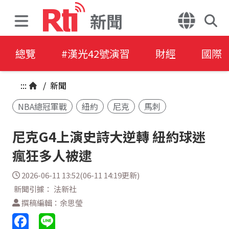
新聞
總覽
#漢光42號演習
財經
國際
:::
/
新聞
NBA總冠軍戰
紐約
尼克
馬刺
尼克G4上演史詩大逆轉 紐約球迷
瘋狂多人被逮
2026-06-11 13:52(06-11 14:19更新)
新聞引據： 法新社
撰稿編輯：余思瑩