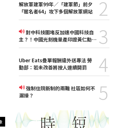
2
解放軍建軍99年／「建軍節」前夕
「匿名者64」攻下多個解放軍網站
3
對中科技圍堵反加速中國科技自
主？！中國光刻機量產印證黃仁勳觀
點
4
Uber Eats疊單報酬違外送專法 勞
動部：若未改善將按人連續開罰
5
強制住院新制的兩難 社區如何不
漏接？
像