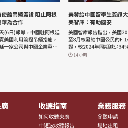
美使館吊銷簽證 阻止阿根
美發給中國留學生簽證大
與華為合作
美智庫：有助國安
天(6日)報導，中國駐阿根廷
美國智庫報告指出，美國20
責美國利用簽證吊銷措施，
至8月核發給中國公民的F-
廷一家公司與中國企業華為
證，較2024年同期減少34
ei)的合作，稱此舉是對國家主
認為，減少中國留學生有助
14 小時
場原則的冒犯。 中國大使
外流風險，維護美國國家安全。
夜在社群媒體上發佈一份聲
智庫「移民研究中心」(Center
「美國駐阿根廷大使館蓄意
mmigration Studies)
國威脅論』，泛化國家安全
(George Fishman)當地
以吊銷簽證方式赤裸裸阻止
報告，根據美國國際教育交流
E)統計，...
央廣
收聽指南
業務服務
息
如何收聽央廣
參觀申請
告
中短波收聽報告
場地出租