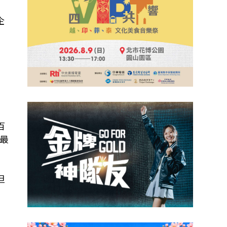
企
百
來最
但
爭