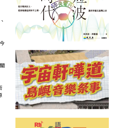
、
於今
關
衝
源
單