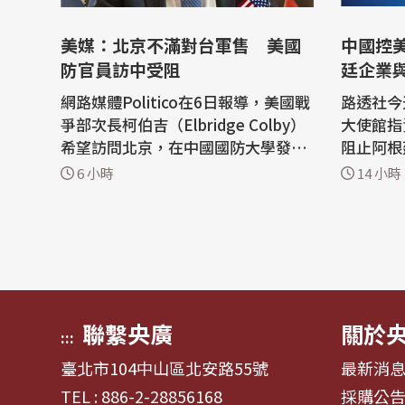
美媒：北京不滿對台軍售 美國
中國控
防官員訪中受阻
廷企業
網路媒體Politico在6日報導，美國戰
路透社今
爭部次長柯伯吉（Elbridge Colby）
大使館指
希望訪問北京，在中國國防大學發表
阻止阿根
談話，但中方對去年底批准的110億
(Huaw
6 小時
14 小時
美元對台軍售感到不悅，冷待制定政
權和自由市
策的柯伯吉。 Politico報導，根據2
館5日深
名知情人士說法，美國戰爭部次長柯
明表示：
伯吉數月來試圖取得中方的訪問邀
煽炒『中
請，並要求五角大廈官員與中方對口
概念，並
官員會...
正常...
聯繫央廣
關於
:::
臺北市104中山區北安路55號
最新消
TEL : 886-2-28856168
採購公