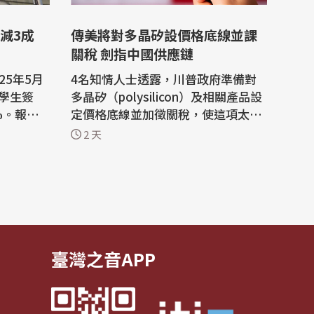
減3成
傳美將對多晶矽設價格底線並課
關稅 劍指中國供應鏈
25年5月
4名知情人士透露，川普政府準備對
1學生簽
多晶矽（polysilicon）及相關產品設
%。報告
定價格底線並加徵關稅，使這項太陽
降低技術
能板與半導體不可或缺的關鍵材料，
2 天
 美國
成為美國在人工智慧（AI）與能源領
 for I
域對抗中國競爭的重要戰略工具。 路
研究員費希曼
透社報導，預計這項決定將於本月稍
時間3日發布
後公布，目的在保護漢洛克半導體
協會(II
（Hemlock Semiconductor）與瓦
克化學（W...
臺灣之音APP