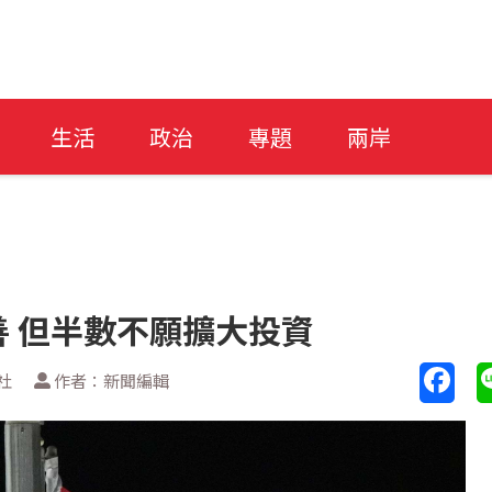
生活
政治
專題
兩岸
 但半數不願擴大投資
社
作者：新聞編輯