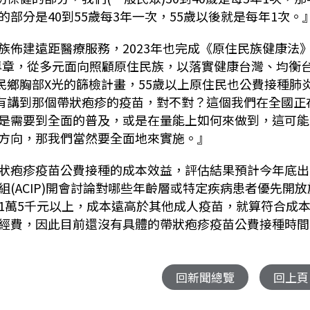
民的部分是40到55歲每3年一次，55歲以後就是每年1次。
族佈建遠距醫療服務，2023年也完成《原住民族健康法
照專章，從多元面向照顧原住民族，以落實健康台灣、均衡
民鄉胸部X光的篩檢計畫，55歲以上原住民也公費接種肺
有講到那個
帶狀疱疹
的疫苗，對不對？這個我們在全國正
是需要到全面的普及，或是在量能上如何來做到，這可能
方向，那我們當然要全面地來實施。』
狀疱疹
疫苗公費接種的成本效益，評估結果預計今年底出
(ACIP)開會討論對哪些年齡層或特定疾病患者優先開放
1萬5千元以上，成本遠高於其他成人疫苗，就算符合成
經費，因此目前還沒有具體的
帶狀疱疹
疫苗公費接種時間
回新聞總覽
回上頁