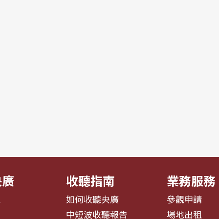
央廣
收聽指南
業務服務
息
如何收聽央廣
參觀申請
告
中短波收聽報告
場地出租