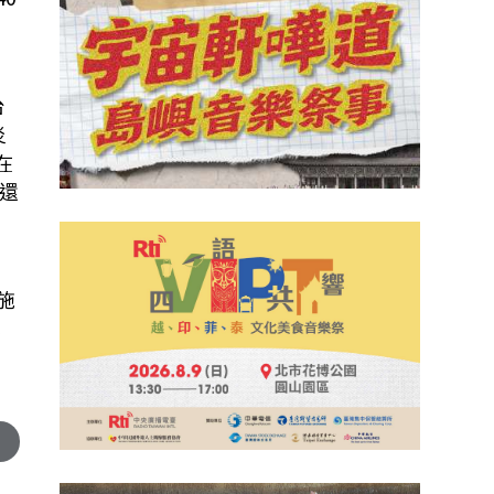
』
》
台
炎
在
還
施
本