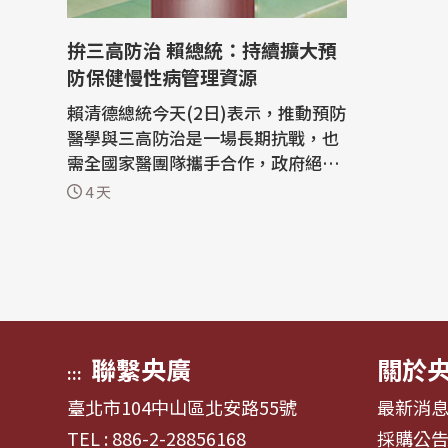
拚三高防治 賴總統：持續擴大預
防保健慢性病管理資源
賴清德總統今天(2日)表示，推動預防
醫學與三高防治是一場長期抗戰，也
需全國家醫團隊攜手合作，政府絕對
不會讓大家孤軍奮鬥，包括會擴大預
4 天
防保健與慢性病管理資源、簡化行政
流程等，給予最堅實的支持。 賴總統
晚間出席台灣家庭醫學醫學會「40週
年慶祝晚會」時，感謝醫界先進以專
業與經驗守護人民的健康，感謝大家
的努...
聯繫央廣
關於
:::
臺北市104中山區北安路55號
最新消
TEL : 886-2-28856168
採購公