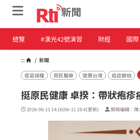
新聞
總覽
#漢光42號演習
財經
國際
:::
/
新聞
疫苗接種
原民醫療
健康台灣
癌症篩檢
挺原民健康 卓揆：帶狀疱疹
2026-06-11 14:16(06-11 18:41更新)
撰稿編輯：陳