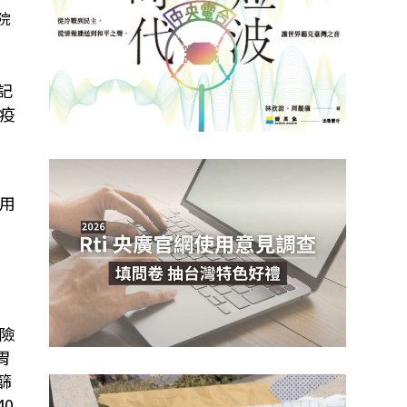
院
記
疫
用
險
胃
篩
0