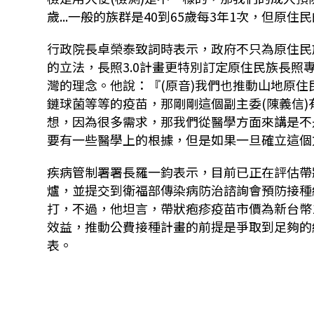
歲...一般的族群是40到65歲每3年1次，但原住
行政院長卓榮泰致詞時表示，政府不只為原住民
的立法，長照3.0計畫更特別訂定原住民族長
灣的理念。他說：『(原音)我們也推動山地原住
鏈球菌等等的疫苗，那剛剛這個副主委(陳義信)
想，因為很多需求，那我們從醫學方面來講是不
要有一些醫學上的根據，但是如果一旦確立這個
疾病管制署署長羅一鈞表示，目前已正在評估
帶
爐，並提交到衛福部傳染病防治諮詢會預防接種組
打，不過，他坦言，
帶狀疱疹
疫苗市價為新台幣
效益，推動公費接種計畫的前提是爭取到足夠的
表。