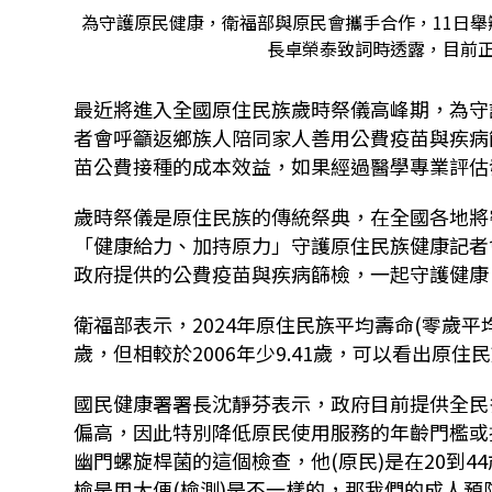
為守護原民健康，衛福部與原民會攜手合作，11日
長卓榮泰致詞時透露，目前
最近將進入全國原住民族歲時祭儀高峰期，為守護
者會呼籲返鄉族人陪同家人善用公費疫苗與疾病
苗公費接種的成本效益，如果經過醫學專業評估
歲時祭儀是原住民族的傳統祭典，在全國各地將
「健康給力、加持原力」守護原住民族健康記者
政府提供的公費疫苗與疾病篩檢，一起守護健康
衛福部表示，2024年原住民族平均壽命(零歲平均
歲，但相較於2006年少9.41歲，可以看出原
國民健康署署長沈靜芬表示，政府目前提供全民
偏高，因此特別降低原民使用服務的年齡門檻或
幽門螺旋桿菌的這個檢查，他(原民)是在20到4
檢是用大便(檢測)是不一樣的，那我們的成人預防