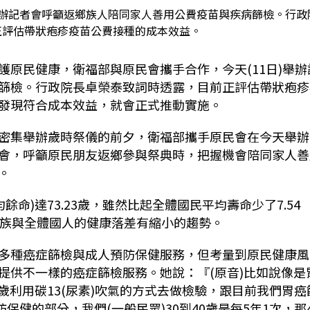
舉辦記者會呼籲返鄉族人陪同家人善用公費疫苗與疾病篩檢。行政
正評估帶狀疱疹疫苗公費接種的成本效益。
原民健康，衛福部與原民會攜手合作，今天(11日)舉辦
篩檢。行政院長卓榮泰致詞時透露，目前正評估
帶狀疱疹
發現符合成本效益，就會正式推動實施。
密集舉辦歲時祭儀的前夕，衛福部攜手原民會在今天舉辦
會，呼籲原民朋友返鄉參與祭典時，把握機會陪同家人善
。
餘命)達73.23歲，雖然比起全體國民平均壽命少了7.54
住民族與全體國人的健康落差有縮小的趨勢。
多種癌症篩檢與成人預防保健服務，但考量到原民健康風
提供不一樣的癌症篩檢服務。她說：『(原音)比如說像是
4歲利用碳13(尿素)吹氣的方式去做檢驗，跟目前我們胃癌
保健的部分，我們(一般民眾)30到40歲是每5年1次，那4