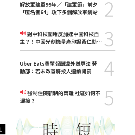
2
解放軍建軍99年／「建軍節」前夕
「匿名者64」攻下多個解放軍網站
3
對中科技圍堵反加速中國科技自
主？！中國光刻機量產印證黃仁勳觀
點
4
Uber Eats疊單報酬違外送專法 勞
動部：若未改善將按人連續開罰
5
強制住院新制的兩難 社區如何不
漏接？
社