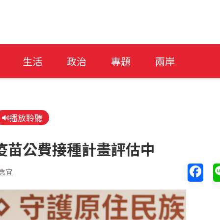
生活
政治
專題
兩岸
播放聆聽
疫苗公費接種計畫評估中
念宜