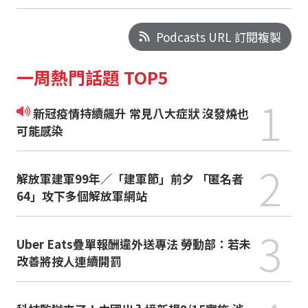
Podcasts URL 訂閱複製
一周熱門話題 TOP5
1
新冠疫情持續飆升 常見八大症狀 沒發燒也
可能感染
2
解放軍建軍99年／「建軍節」前夕 「匿名者
64」攻下多個解放軍網站
3
Uber Eats疊單報酬違外送專法 勞動部：若未
改善將按人連續開罰