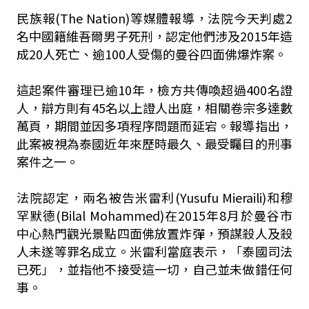
民族報(The Nation)等媒體報導，法院今天判處2
名中國籍維吾爾男子死刑，認定他們涉及2015年造
成20人死亡、逾100人受傷的曼谷四面佛爆炸案。
這起案件審理已逾10年，檢方共傳喚超過400名證
人，辯方則有45名以上證人出庭，相關卷宗多達數
萬頁，期間並因多項程序問題而延宕。報導指出，
此案被視為泰國近年來歷時最久、最受矚目的刑事
案件之一。
法院認定，兩名被告米雷利(Yusufu Mieraili)和穆
罕默德(Bilal Mohammed)在2015年8月於曼谷市
中心熱門觀光景點四面佛放置炸彈，預謀殺人及殺
人未遂等罪名成立。米雷利當庭表示，「泰國司法
已死」，並指他不接受這一切，自己並未做錯任何
事。