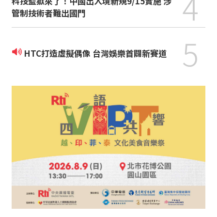
4
科技監獄來了！中國出入境新規9/15實施 涉
管制技術者難出國門
5
HTC打造虛擬偶像 台灣娛樂首闢新賽道