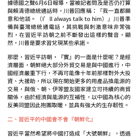
據德國之聲
6
月
6
日報導，當被記者問及是否仍打算
與賴清德總統通話時，川普回應稱：「我一直都願
意和他談。（
I
’
ll always talk to him
）」川普準
備與臺灣總統通電話，其挑戰與刺激意味非常強
烈，在習近平訪朝之前不斷發出這樣的聲音，顯
然，川普是要求習兌現某些承諾。
那麼，習近平訪朝，『實』的一面是什麼呢？是經
濟層面，朝鮮絕大部分外貿交易是與中國進行，中
國經濟嚴重下行，不再可能像十年前那樣對外大投
資、大援助，所以現在開始更多的用產品換能源的
交易，與俄、朝、伊等盟友國家建立可持續的商貿
關係，由於經濟與能源的互補性，以中國為核心的
反美同盟因此抱團取暖，並具有強大的生存韌性。
二、習近平的中國會不會『朝鮮化』
習近平當然希望將中國打造成「大號朝鮮」，透過