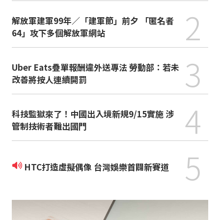
2
解放軍建軍99年／「建軍節」前夕 「匿名者
64」攻下多個解放軍網站
3
Uber Eats疊單報酬違外送專法 勞動部：若未
改善將按人連續開罰
4
科技監獄來了！中國出入境新規9/15實施 涉
管制技術者難出國門
5
HTC打造虛擬偶像 台灣娛樂首闢新賽道