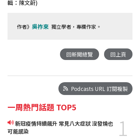
輯：陳文蔚)
吳祚來
作者》
獨立學者，專欄作家。
回新聞總覽
回上頁
Podcasts URL 訂閱複製
一周熱門話題 TOP5
1
新冠疫情持續飆升 常見八大症狀 沒發燒也
可能感染