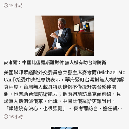
稀土...
15 小時
麥考爾：中國比俄羅斯難對付 無人機有助台灣防衛
美國聯邦眾議院外交委員會榮譽主席麥考爾(Michael Mc
Caul)接受中央社專訪表示，華府緊盯台灣對無人機的認
真程度，台灣無人載具特別條例不僅提升美台夥伴關
係，也有助台灣防衛能力；他兩週前訪烏克蘭前線，見
證無人機消滅俄軍，他說，中國比俄羅斯更難對付，
「賴總統有決心、也很強健」。 麥考爾訪台，擔任凱達
格蘭論壇...
16 小時