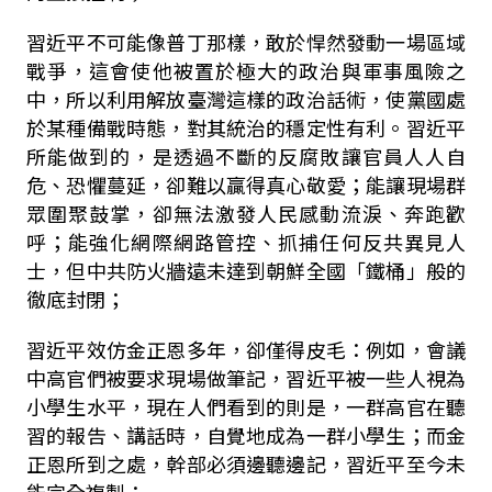
習近平不可能像普丁那樣，敢於悍然發動一場區域
戰爭，這會使他被置於極大的政治與軍事風險之
中，所以利用解放臺灣這樣的政治話術，使黨國處
於某種備戰時態，對其統治的穩定性有利。習近平
所能做到的，是透過不斷的反腐敗讓官員人人自
危、恐懼蔓延，卻難以贏得真心敬愛；能讓現場群
眾圍聚鼓掌，卻無法激發人民感動流淚、奔跑歡
呼；能強化網際網路管控、抓捕任何反共異見人
士，但中共防火牆遠未達到朝鮮全國「鐵桶」般的
徹底封閉；
習近平效仿金正恩多年，卻僅得皮毛：例如，會議
中高官們被要求現場做筆記，習近平被一些人視為
小學生水平，現在人們看到的則是，一群高官在聽
習的報告、講話時，自覺地成為一群小學生；而金
正恩所到之處，幹部必須邊聽邊記，習近平至今未