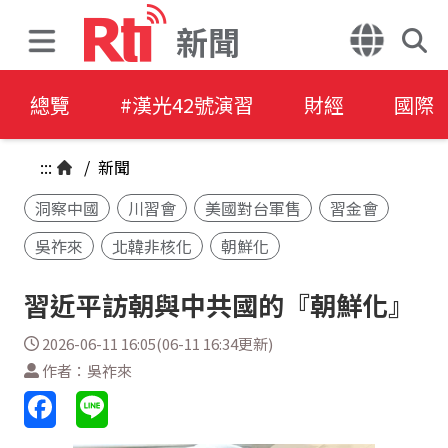
新聞
總覽
#漢光42號演習
財經
國際
:::
/
新聞
洞察中國
川習會
美國對台軍售
習金會
吳祚來
北韓非核化
朝鮮化
習近平訪朝與中共國的『朝鮮化』
2026-06-11 16:05(06-11 16:34更新)
作者：吳祚來