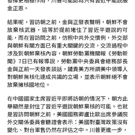
發揮更積極作用，川普可能認為只有習近平能說服
金正恩。
結果呢，習訪朝之前，金與正發表聲明，朝鮮不會
放棄核武器，這等於提前堵住了習近平遊說的可
能，而在習訪問之前，仿照中共外交慣例，外交部
與朝鮮有關方面已有重大關鍵的交流，交流過程中
涉及到朝鮮棄核內容，朝鮮勞動黨機關報《勞動新
聞》
7
日已有報導說，勞動黨中央委員會總務部長
金與正前一天發表談話，譴責美方所謂美中領導人
對朝鮮無核化達成共識的立場，並表示朝鮮絕不會
放棄擁核國地位。
在中國國家主席習近平即將訪朝的情況下，朝方此
舉顯然是封住了習近平遊說朝鮮棄核的可能。也就
是習訪問朝鮮之前，美國國務卿盧比歐出席參議院
外交關係委員會聽證會表示：美國對臺灣政策沒有
變化、對台軍售仍然在評估之中。川普更進一步，