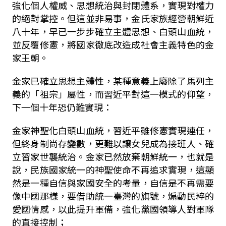
強化個人權威、思想統治與封閉體系，實現對權力
的絕對掌控。但這並非易事，金氏家族經營朝鮮近
八十年，早已一步步確立主體思想、白頭山血統，
並反覆修憲，將國家徹底改造成社會主義特色的金
家王朝。
金家已確立思想主體性，某種意義上廢除了馬列主
義的「祖宗」屬性，而習近平對這一模式的仰望，
下一個十年恐仍難實現：
金家神聖化白頭山血統，習近平雖修憲實現連任，
但終身制尚存變數，更難以讓女兒成為接班人、確
立習家世襲統治。金家已然放棄朝鮮統一，也就是
說，民族國家統一的神聖使命不再追求實現，這顯
然是一種自信與家國安全的考量，自信是不再需要
像中國那樣，要借助統一臺灣的旗號，煽動民粹的
愛國情感，以此提升軍備，強化黨國領導人對軍隊
的直接控制；