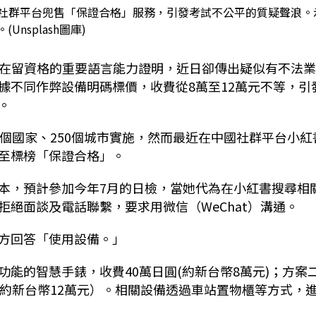
中國社群平台兜售「保證合格」服務，引發考試不公平的質疑聲浪。
(Unsplash圖庫)
申請在留資格的重要語言能力證明，近日卻傳出疑似有不法
據不同作弊設備明碼標價，收費從8萬至12萬元不等，引
。
個國家、250個城市實施，然而最近在中國社群平台小紅
至標榜「保證合格」。
本，預計參加今年7月的日檢，當她代為在小紅書搜尋相
絕面談及電話聯繫，要求用微信（WeChat）溝通。
方回答「使用設備。」
能的智慧手錶，收費40萬日圓(約新台幣8萬元)；方案
（約新台幣12萬元）。相關設備透過車站置物櫃等方式，