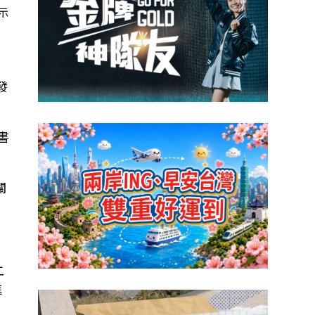
示
業
發
書
關
二
進