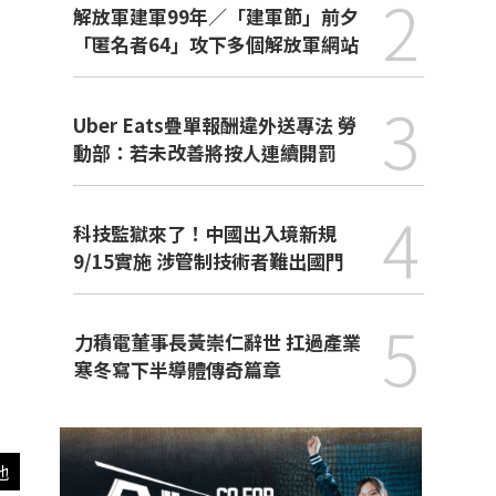
2
解放軍建軍99年／「建軍節」前夕
「匿名者64」攻下多個解放軍網站
3
Uber Eats疊單報酬違外送專法 勞
動部：若未改善將按人連續開罰
4
科技監獄來了！中國出入境新規
9/15實施 涉管制技術者難出國門
5
力積電董事長黃崇仁辭世 扛過產業
寒冬寫下半導體傳奇篇章
他