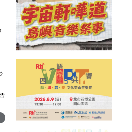
給
部
於
告