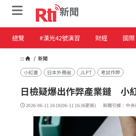
新聞
總覽
#漢光42號演習
財經
國際
:::
/
新聞
小紅書
日本外務省
JLPT
考試作弊
日檢疑爆出作弊產業鏈 小
2026-06-11 16:18(06-11 16:36更新)
新聞引據：中央