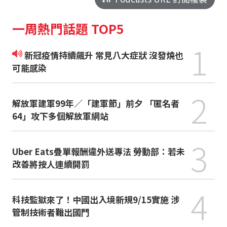
一周熱門話題 TOP5
1
新冠疫情持續飆升 常見八大症狀 沒發燒也
可能感染
2
解放軍建軍99年／「建軍節」前夕 「匿名者
64」攻下多個解放軍網站
3
Uber Eats疊單報酬違外送專法 勞動部：若未
改善將按人連續開罰
4
科技監獄來了！中國出入境新規9/15實施 涉
管制技術者難出國門