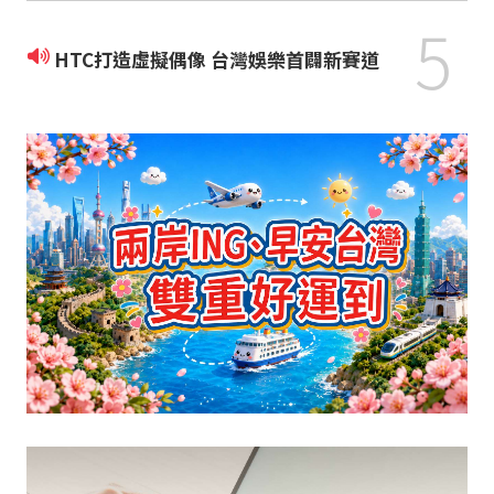
5
HTC打造虛擬偶像 台灣娛樂首闢新賽道