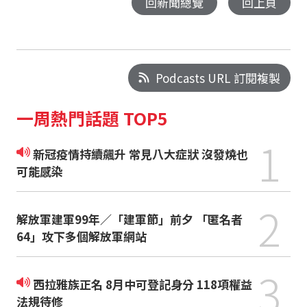
回新聞總覽
回上頁
Podcasts URL 訂閱複製
一周熱門話題 TOP5
1
新冠疫情持續飆升 常見八大症狀 沒發燒也
可能感染
2
解放軍建軍99年／「建軍節」前夕 「匿名者
64」攻下多個解放軍網站
3
西拉雅族正名 8月中可登記身分 118項權益
法規待修