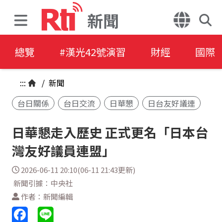
新聞
總覽
#漢光42號演習
財經
國際
:::
/
新聞
台日關係
台日交流
日華懇
日台友好議連
日華懇走入歷史 正式更名「日本台
灣友好議員連盟」
2026-06-11 20:10(06-11 21:43更新)
新聞引據：中央社
作者：新聞編輯