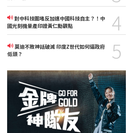
4
對中科技圍堵反加速中國科技自主？！中
國光刻機量產印證黃仁勳觀點
5
莫迪不敗神話破滅 印度Z世代如何逼政府
低頭？