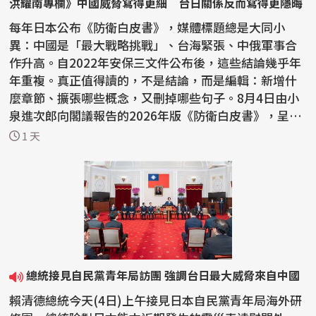
洪耀南專欄》中國威脅寫得更細 台日關係反而寫得更隱晦
每年日本公布《防衛白皮書》，媒體標題總是大同小
異：中國是「最大戰略挑戰」、台海緊張、中俄軍事合
作升高。自2022年安保三文件公布後，這些結論幾乎年
年重複。真正值得讀的，不是結論，而是編輯：新增什
麼章節、擴張哪些概念，又刪掉哪些句子。8月4日由小
泉進次郎向閣議報告的2026年版《防衛白皮書》，呈現
一個鮮明反...
1 天
總統接見自民黨青年局訪團 強調台日最大威脅來自中國
賴清德總統今天(4日)上午接見日本自民黨青年局海外研