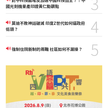
3
對中科技圍堵反加速中國科技自主？！中
國光刻機量產印證黃仁勳觀點
4
莫迪不敗神話破滅 印度Z世代如何逼政府
低頭？
5
強制住院新制的兩難 社區如何不漏接？