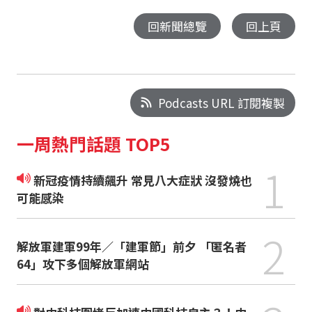
回新聞總覽
回上頁
Podcasts URL 訂閱複製
一周熱門話題 TOP5
1
新冠疫情持續飆升 常見八大症狀 沒發燒也
可能感染
2
解放軍建軍99年／「建軍節」前夕 「匿名者
64」攻下多個解放軍網站