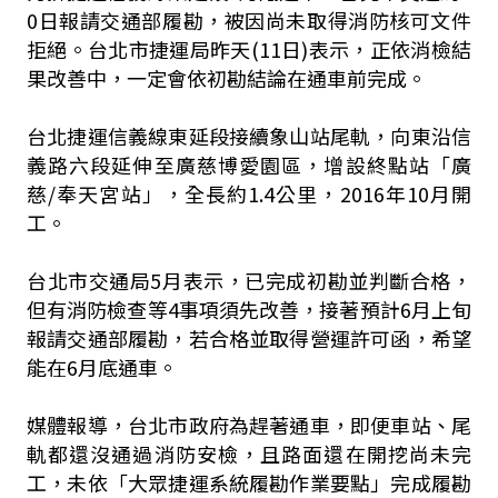
0日報請交通部履勘，被因尚未取得消防核可文件
拒絕。台北市捷運局昨天(11日)表示，正依消檢結
果改善中，一定會依初勘結論在通車前完成。
台北捷運信義線東延段接續象山站尾軌，向東沿信
義路六段延伸至廣慈博愛園區，增設終點站「廣
慈/奉天宮站」，全長約1.4公里，2016年10月開
工。
台北市交通局5月表示，已完成初勘並判斷合格，
但有消防檢查等4事項須先改善，接著預計6月上旬
報請交通部履勘，若合格並取得營運許可函，希望
能在6月底通車。
媒體報導，台北市政府為趕著通車，即便車站、尾
軌都還沒通過消防安檢，且路面還在開挖尚未完
工，未依「大眾捷運系統履勘作業要點」完成履勘