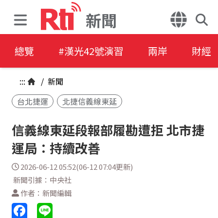
新聞
總覽
#漢光42號演習
兩岸
財經
:::
/
新聞
台北捷運
北捷信義線東延
信義線東延段報部履勘遭拒 北市捷
運局：持續改善
2026-06-12 05:52(06-12 07:04更新)
新聞引據：中央社
作者：新聞編輯