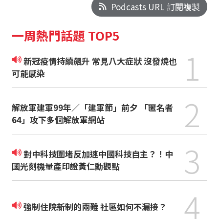
Podcasts URL 訂閱複製
一周熱門話題 TOP5
1
新冠疫情持續飆升 常見八大症狀 沒發燒也
可能感染
2
解放軍建軍99年／「建軍節」前夕 「匿名者
64」攻下多個解放軍網站
3
對中科技圍堵反加速中國科技自主？！中
國光刻機量產印證黃仁勳觀點
4
強制住院新制的兩難 社區如何不漏接？