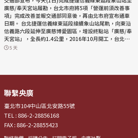
交通部宣布，今天(1日)完成捷運信義線東延段象山站至
廣慈/奉天宮站履勘，台北市府將5項「營運前須改善事
項」完成改善並報交通部同意後，再由北市府宣布通車
日期。 台北捷運信義線東延段接續象山站尾軌，向東沿
信義路六段延伸至廣慈博愛園區，增設終點站「廣慈/奉
天宮站」，全長約1.4公里，2016年10月開工，台北市
長...
5 天
聯繫央廣
臺北市104中山區北安路55號
TEL : 886-2-28856168
FAX : 886-2-28855423
聯絡我們
採購公告
訂閱電子報
央廣社群