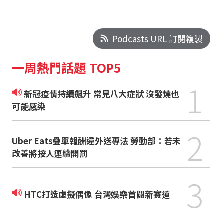
Podcasts URL 訂閱複製
一周熱門話題 TOP5
1
新冠疫情持續飆升 常見八大症狀 沒發燒也
可能感染
2
Uber Eats疊單報酬違外送專法 勞動部：若未
改善將按人連續開罰
3
HTC打造虛擬偶像 台灣娛樂首闢新賽道