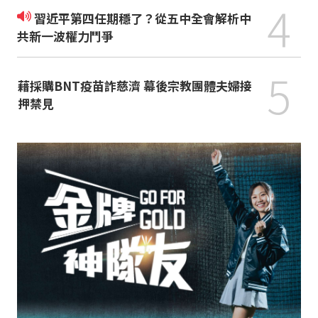
4
習近平第四任期穩了？從五中全會解析中
共新一波權力鬥爭
5
藉採購BNT疫苗詐慈濟 幕後宗教團體夫婦接
押禁見