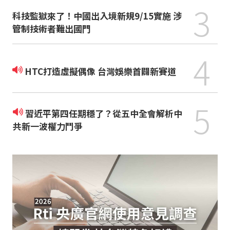
3
科技監獄來了！中國出入境新規9/15實施 涉
管制技術者難出國門
4
HTC打造虛擬偶像 台灣娛樂首闢新賽道
5
習近平第四任期穩了？從五中全會解析中
共新一波權力鬥爭