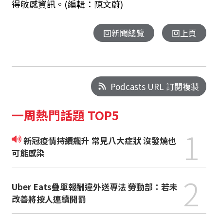
得敏感資訊。(編輯：陳文蔚)
回新聞總覽
回上頁
Podcasts URL 訂閱複製
一周熱門話題 TOP5
1
新冠疫情持續飆升 常見八大症狀 沒發燒也
可能感染
2
Uber Eats疊單報酬違外送專法 勞動部：若未
改善將按人連續開罰