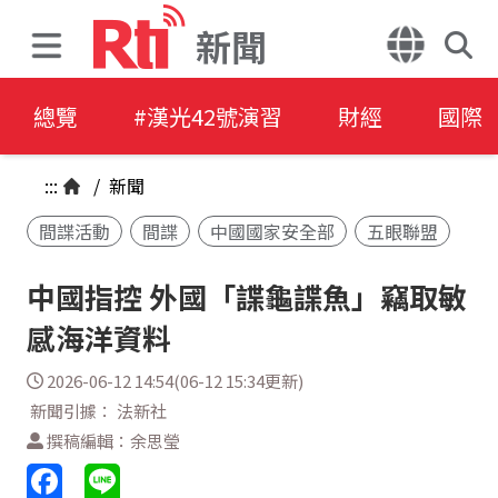
新聞
總覽
#漢光42號演習
財經
國際
:::
/
新聞
間諜活動
間諜
中國國家安全部
五眼聯盟
中國指控 外國「諜龜諜魚」竊取敏
感海洋資料
2026-06-12 14:54(06-12 15:34更新)
新聞引據： 法新社
撰稿編輯：余思瑩