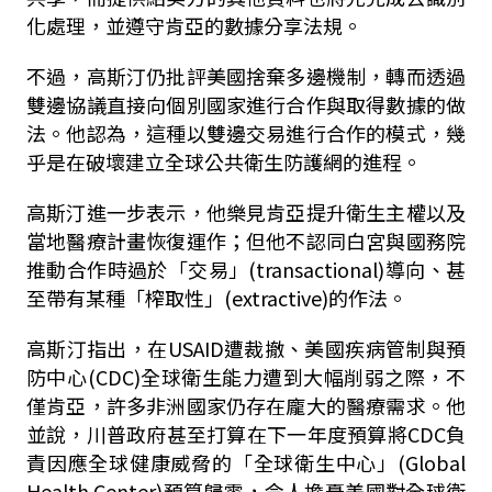
化處理，並遵守肯亞的數據分享法規。
不過，高斯汀仍批評美國捨棄多邊機制，轉而透過
雙邊協議直接向個別國家進行合作與取得數據的做
法。他認為，這種以雙邊交易進行合作的模式，幾
乎是在破壞建立全球公共衛生防護網的進程。
高斯汀進一步表示，他樂見肯亞提升衛生主權以及
當地醫療計畫恢復運作；但他不認同白宮與國務院
推動合作時過於「交易」(transactional)導向、甚
至帶有某種「榨取性」(extractive)的作法。
高斯汀指出，在USAID遭裁撤、美國疾病管制與預
防中心(CDC)全球衛生能力遭到大幅削弱之際，不
僅肯亞，許多非洲國家仍存在龐大的醫療需求。他
並說，川普政府甚至打算在下一年度預算將CDC負
責因應全球健康威脅的「全球衛生中心」(Global
Health Center)預算歸零，令人擔憂美國對全球衛