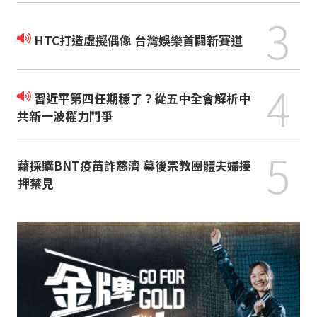
3
HTC打造虛擬偶像 台灣娛樂首闢新賽道
4
習近平第四任期穩了？從五中全會解析中
共新一波權力鬥爭
5
藉採購BNT疫苗詐慈濟 幕後宗教團體夫婦接
押禁見