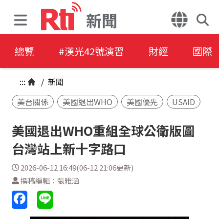
新聞
總覽
#漢光42號演習
財經
國際
:::
/
新聞
美台關係
美國退出WHO
美國優先
USAID
美國退出WHO重組全球公衛版圖
台灣站上新十字路口
2026-06-12 16:49(06-12 21:06更新)
撰稿編輯：張雅涵