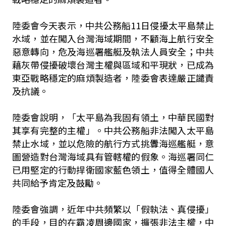
陸委會今天表示，中共公務船11日侵擾太平島禁止
水域，並在闖入台灣海域期間，不顧海上航行安全
惡意轉向，危及海巡署艦艇及執法人員安全；中共
藉灰帶侵擾破壞台灣主權與區域和平現狀，已成為
東亞戰略穩定的麻煩製造者，陸委會表達嚴正譴責
及抗議。
陸委會說明，「太平島為我固有領土，中華民國對
其享有完整的主權」。中共公務船非法闖入太平島
禁止水域，並以危險的航行方式挑釁海巡艦艇，意
圖營造對台灣海域具有管轄權的假象。海巡署同仁
已用堅定的行動捍衛國家藍色領土，值得全體國人
共同給予肯定及鼓勵。
陸委會強調，近年中共頻繁以「假執法、真侵擾」
的手段，目的在霸凌周邊國家，擴張非法主權，中