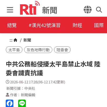
新聞
總覽
#漢光42號演習
財經
國際
:::
/
新聞
太平島
灰色地帶行動
陸委會
中共公務船侵擾太平島禁止水域 陸
委會譴責抗議
2026-06-12 17:28(06-12 17:42更新)
新聞引據：中央社
作者：新聞編輯