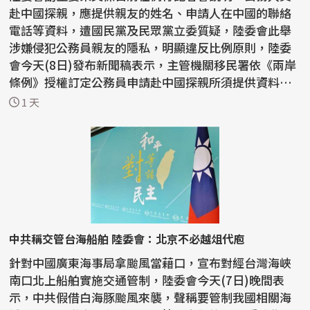
赴中國探親，應提供親友的姓名、申請人在中國的聯絡
電話等資料，遭國民黨及民眾黨立委質疑，陸委會此舉
涉嫌侵犯公務員親友的隱私，明顯違反比例原則，陸委
會今天(8日)發布新聞稿表示，主管機關移民署依《兩岸
條例》授權訂定公務員申請赴中國探親所須提供資料，
自2006...
1 天
中共稱交管台海船舶 陸委會：北京不必越俎代庖
針對中國廣東海事局拿颱風當藉口，宣布對經台灣海峽
南口北上船舶實施交通管制，陸委會今天(7日)晚間表
示，中共假借白海豚颱風來襲，聲稱要管制我國相關海