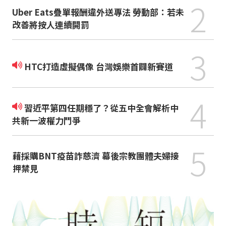
2
Uber Eats疊單報酬違外送專法 勞動部：若未
改善將按人連續開罰
3
HTC打造虛擬偶像 台灣娛樂首闢新賽道
4
習近平第四任期穩了？從五中全會解析中
共新一波權力鬥爭
5
藉採購BNT疫苗詐慈濟 幕後宗教團體夫婦接
押禁見