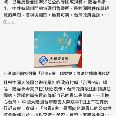
域，已違反聯合國海洋法公約等國際規範。 陸委會指
出，中共有關部門的無理粗魯聲明，是對國際秩序與規
範的無知、漠視與踐踏，極其可笑。台灣政府強調，中
共沒有任...
1 天
回應國台辦批封鎖「台青e家」陸委會：依法封鎖違法網站
針對中國大陸國台辦稍早批評政府封鎖「台青e家」網
站，陸委會今天(7日)晚間表示，台灣政府依法封鎖違法
網站，建議對岸多費心降低自己的青年失業率，不用擔
心台灣。 中國大陸國台辦發言人陳斌華7日上午在其例
行記者會上宣稱，「台青e家」是面向台灣青年的公益性
綜合服務平台，提供交流、學習、實習、就業等全鏈條