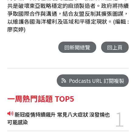
共是破壞東亞戰略穩定的麻煩製造者。政府將持續
爭取國際合作與溝通，結合友盟反制其擴張圖謀，
以維護各國海洋權利及區域和平穩定現狀。
(編輯 :
廖奕婷)
回新聞總覽
回上頁
Podcasts URL 訂閱複製
一周熱門話題 TOP5
1
新冠疫情持續飆升 常見八大症狀 沒發燒也
可能感染