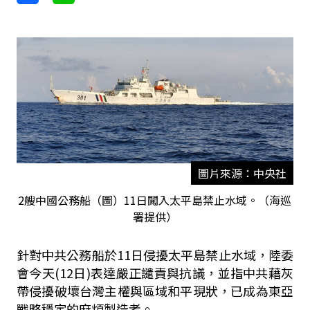
圖片來源：中央社
2艘中國公務船（圖）11日闖入太平島禁止水域。（海巡
署提供）
針對中共公務船於11日侵擾太平島禁止水域，陸委
會今天(12日)表達嚴正譴責與抗議，並指中共藉灰
帶侵擾破壞台灣主權與區域和平現狀，已成為東亞
戰略穩定的麻煩製造者。