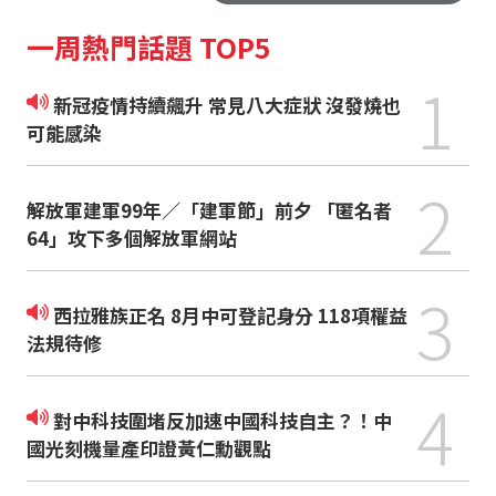
一周熱門話題 TOP5
1
新冠疫情持續飆升 常見八大症狀 沒發燒也
可能感染
2
解放軍建軍99年／「建軍節」前夕 「匿名者
64」攻下多個解放軍網站
3
西拉雅族正名 8月中可登記身分 118項權益
法規待修
4
對中科技圍堵反加速中國科技自主？！中
國光刻機量產印證黃仁勳觀點