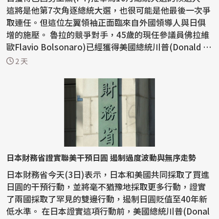
這將是他第7次角逐總統大選，也很可能是他最後一次爭
取連任。但這位左翼領袖正面臨來自外國領導人與日俱
增的施壓。 魯拉的競爭對手，45歲的現任參議員佛拉維
歐Flavio Bolsonaro)已經獲得美國總統川普(Donald T
r...
2 天
日本財務省證實聯美干預日圓 遏制過度波動與無序走勢
日本財務省今天(3日)表示，日本和美國共同採取了買進
日圓的干預行動，並將毫不猶豫地採取更多行動，證實
了兩國採取了罕見的雙邊行動，遏制日圓貶值至40年新
低水準。 在日本證實這項行動前，美國總統川普(Donal