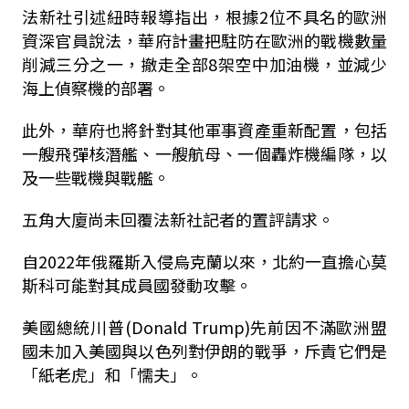
法新社引述紐時報導指出，根據2位不具名的歐洲
資深官員說法，華府計畫把駐防在歐洲的戰機數量
削減三分之一，撤走全部8架空中加油機，並減少
海上偵察機的部署。
此外，華府也將針對其他軍事資產重新配置，包括
一艘飛彈核潛艦、一艘航母、一個轟炸機編隊，以
及一些戰機與戰艦。
五角大廈尚未回覆法新社記者的置評請求。
自2022年俄羅斯入侵烏克蘭以來，北約一直擔心莫
斯科可能對其成員國發動攻擊。
美國總統川普(Donald Trump)先前因不滿歐洲盟
國未加入美國與以色列對伊朗的戰爭，斥責它們是
「紙老虎」和「懦夫」。