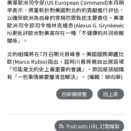
美軍歐洲司令部(US European Command)本月稍
早表示，將重新針對美國對北約的貢獻進行評估，
以確保歐洲為自身的常規防禦負起主要責任。美軍
歐洲司令部司令格林克維奇(Alexus G. Grynkewic
h)更批評歐洲對美軍存在一種「不健康的共同依賴
關係」。
北約組織將在7月召開元首峰會。美國國務卿盧比
歐(Marco Rubio)指出，屆時川普將親自出席這場
「可能是北約史上最重要的會議」，原因是該組織
有「一些事情需要釐清並解決」。 (編輯：柳向華)
回新聞總覽
回上頁
Podcasts URL 訂閱複製