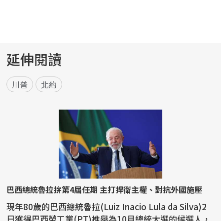
延伸閱讀
川普
北約
巴西總統魯拉拚第4屆任期 主打捍衛主權、對抗外國施壓
現年80歲的巴西總統魯拉(Luiz Inacio Lula da Silva)2
日獲得巴西勞工黨(PT)推舉為10月總統大選的候選人，