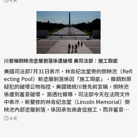
4 天
川普稱倒映池塗層剝落係遭破壞 美司法部：施工瑕疵
美國司法部7月31日表示，林肯紀念堂旁的倒映池（Refl
ecting Pool）新塗層剝落係因「施工瑕疵」，撤銷對原
疑犯的破壞公物指控。美國總統川普先前宣稱，倒映池
係遭到蓄意破壞。 路透社報導，司法部今天在法院文件
中表示，新整修的林肯紀念堂（Lincoln Memorial）倒
映池內部塗層剝落，係因承包商倉促施工，而非蓄意破
壞...
4 天