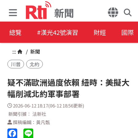
新聞
總覽
#漢光42號演習
財經
國際
:::
/
新聞
川普
北約
疑不滿歐洲過度依賴 紐時：美擬大
幅削減北約軍事部署
2026-06-12 18:17(06-12 18:56更新)
新聞引據： 法新社
撰稿編輯：黃凡甄