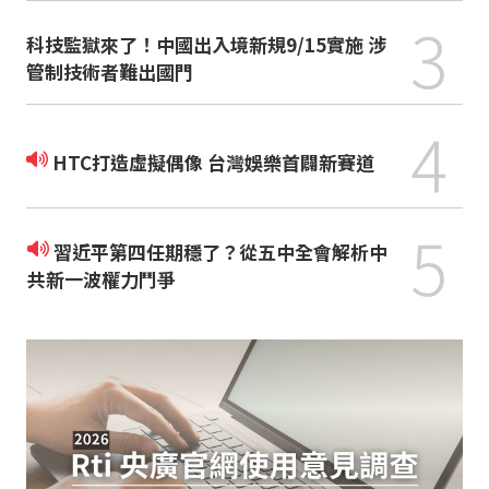
3
科技監獄來了！中國出入境新規9/15實施 涉
管制技術者難出國門
4
HTC打造虛擬偶像 台灣娛樂首闢新賽道
5
習近平第四任期穩了？從五中全會解析中
共新一波權力鬥爭