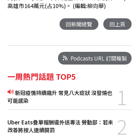
高雄市164萬元(占10%)。 (編輯:柳向華)
回新聞總覽
回上頁
Podcasts URL 訂閱複製
一周熱門話題 TOP5
1
新冠疫情持續飆升 常見八大症狀 沒發燒也
可能感染
2
Uber Eats疊單報酬違外送專法 勞動部：若未
改善將按人連續開罰