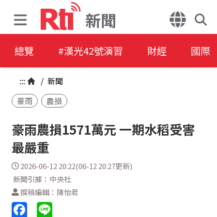
新聞
總覽
#漢光42號演習
財經
國際
:::
/
新聞
豪雨
農損
豪雨農損1571萬元 一期水稻受害
最嚴重
2026-06-12 20:22(06-12 20:27更新)
新聞引據：中央社
撰稿編輯：陳怡君