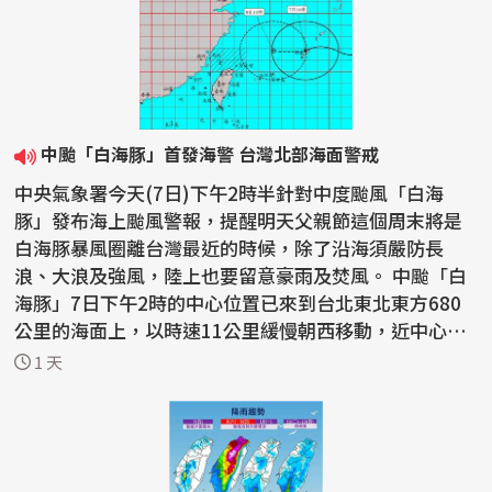
中颱「白海豚」首發海警 台灣北部海面警戒
中央氣象署今天(7日)下午2時半針對中度颱風「白海
豚」發布海上颱風警報，提醒明天父親節這個周末將是
白海豚暴風圈離台灣最近的時候，除了沿海須嚴防長
浪、大浪及強風，陸上也要留意豪雨及焚風。 中颱「白
海豚」7日下午2時的中心位置已來到台北東北東方680
公里的海面上，以時速11公里緩慢朝西移動，近中心最
大風速每秒...
1 天